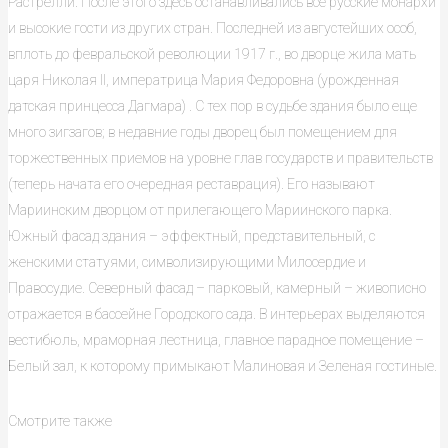
Растрелли. После этого здесь останавливались все русские монархи
и высокие гости из других стран. Последней из августейших особ,
вплоть до февральской революции 1917 г., во дворце жила мать
царя Николая II, императрица Мария Федоровна (урожденная
датская принцесса Дагмара) . С тех пор в судьбе здания было еще
много зигзагов; в недавние годы дворец был помещением для
торжественных приемов на уровне глав государств и правительств
(теперь начата его очередная реставрация). Его называют
Мариинским дворцом от прилегающего Мариинского парка.
Южный фасад здания – эффектный, представительный, с
женскими статуями, символизирующими Милосердие и
Правосудие. Северный фасад – парковый, камерный – живописно
отражается в бассейне Городского сада. В интерьерах выделяются
вестибюль, мраморная лестница, главное парадное помещение –
Белый зал, к которому примыкают Малиновая и Зеленая гостиные.
Смотрите также