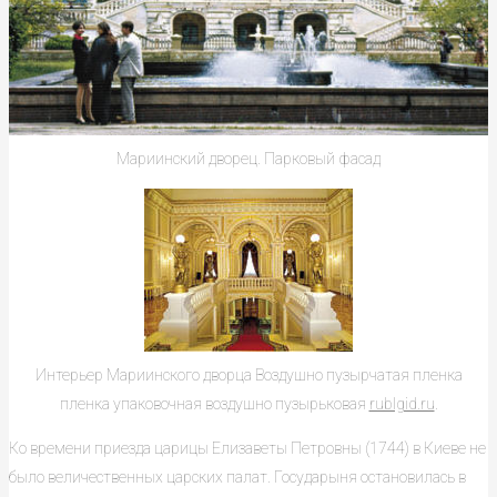
Мариинский дворец. Парковый фасад
Интерьер Мариинского дворца
Воздушно пузырчатая пленка
пленка упаковочная воздушно пузырьковая
rublgid.ru
.
Ко времени приезда царицы Елизаветы Петровны (1744) в Киеве не
было величественных царских палат. Государыня остановилась в