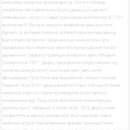
доме киево-печерских архимандритов. Сочтя это впредь
неудобным, она повелела выстроить дворец для царского
пребывания – на пути к Лавре, куда ходила на богомолье. В 1752 г.
архитектор И. Мичурин закончил возведение дворца в стиле
барокко, по мотивам строений любимого архитектора царицы
Бартоломео Растрелли. Первоначально нижний этаж (для
придворных) был каменным, верхний (жилые царские покои) –
деревянным. Первой из правящих монархинь здесь побывала
Екатерина II в 1787 г. Дворец периодически предоставляли под
жилье высшим должностным лицам края. Здесь жили
фельдмаршал Петр Румянцев-Задунайский, генерал Николай
Раевский. Но в 1819 г. дворец внезапно сгорел. Кое-как отстроив
каменный этаж, его отдали под заведение искусственных
минеральных вод. Лишь после капитальной реконструкции
(архитекторы К. Маевский, А. Шиле,1868–1870) дворец снова
превратился в царскую резиденцию. Был надстроен новый
каменный второй этаж в барочных формах, присущих эпохе