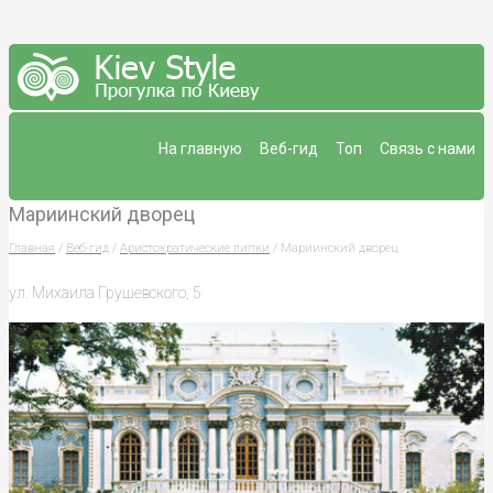
На главную
Веб-гид
Топ
Связь с нами
Мариинский дворец
Главная
/
Веб-гид
/
Аристократические липки
/ Мариинский дворец
ул. Михаила Грушевского, 5