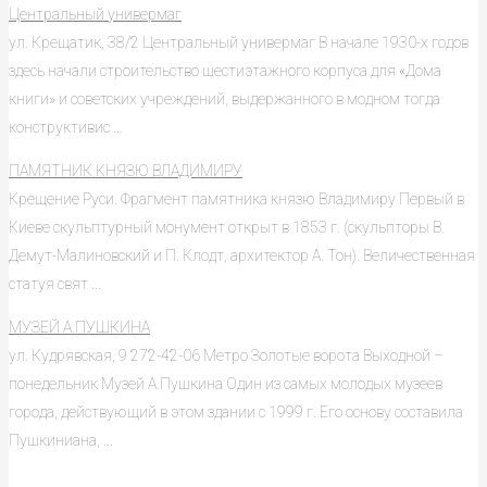
Центральный универмаг
ул. Крещатик, 38/2 Центральный универмаг В начале 1930-х годов
здесь начали строительство шестиэтажного корпуса для «Дома
книги» и советских учреждений, выдержанного в модном тогда
конструктивис ...
ПАМЯТНИК КНЯЗЮ ВЛАДИМИРУ
Крещение Руси. Фрагмент памятника князю Владимиру Первый в
Киеве скульптурный монумент открыт в 1853 г. (скульпторы В.
Демут-Малиновский и П. Клодт, архитектор А. Тон). Величественная
статуя свят ...
МУЗЕЙ А.ПУШКИНА
ул. Кудрявская, 9 272-42-06 Метро Золотые ворота Выходной –
понедельник Музей А.Пушкина Один из самых молодых музеев
города, действующий в этом здании с 1999 г. Его основу составила
Пушкиниана, ...