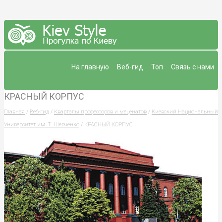
На главную
Веб-гид
Топ
Связь с нами
КРАСНЫЙ КОРПУС
Главная
/
Веб-гид
/
Кварталы профессоров и меценатов
/
Киевский Национальный
Университет им. Т. Шевченко
/ КРАСНЫЙ КОРПУС