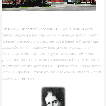
Киевский университет был основан в 1834 г. и назван в честь
святого Владимира. Его главный корпус возведен в 1837–1843 гг.
по проекту петербургского архитектора В. Беретти. Красный цвет
фасада объясняют поразному. Есть даже легенда, будто так
распорядился Николай I после студенческих волнений, — мол,
университет краснеет за своих воспитанников. Но более вероятно
предположение, что цвета здания — красные стены, черные детали
колонн и карнизов — отвечают красной с черными полосами ленте
ордена св. Владимира.