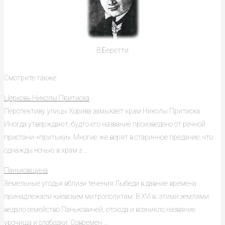
В.Беретти
Смотрите также
Церковь Николы Притиска
Перспективу улицы Хорива замыкает храм Николы Притиска.
Иногда утверждают, будто его название произведено от речной
пристани-«притыки». Многие же верят в старинное предание, что
однажды ночью в храм з ...
Паньковщина
Земельные угодья вблизи течения Лыбеди в давние времена
принадлежали киевским митрополитам. В XVI в. этими землями
ведало семейство Паньковичей, отсюда и возникло название
урочища и слободки. Современ ...