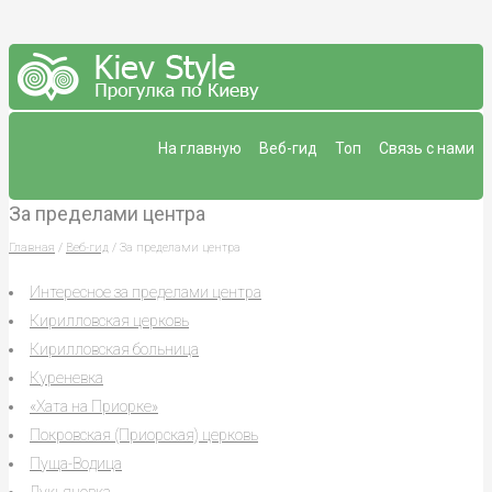
На главную
Веб-гид
Топ
Связь с нами
За пределами центра
Главная
/
Веб-гид
/ За пределами центра
Интересное за пределами центра
Кирилловская церковь
Кирилловская больница
Куреневка
«Хата на Приорке»
Покровская (Приорская) церковь
Пуща-Водица