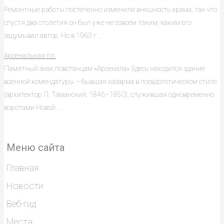
Ремонтные работы постепенно изменили внешность храма, так что
спустя два столетия он был уже не совсем таким, каким его
задумывал автор. Но в 1963 г ...
Арсенальная пл.
Памятный знак повстанцам «Арсенала» Здесь находится здание
военной комендатуры – бывшая казарма в псевдоготическом стиле
(архитектор П. Таманский, 1846–1850), служившая одновременно
воротами Новой ...
Меню сайта
Главная
Новости
Веб-гид
Места