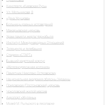
Лукьяновка
Кинотеатр «Киевская Русь»
Ул. Мельникова, 8
«Дача Хрущева»
Больницы разных исповеданий
Макарьевская церковь
Храм памяти жертв Чернобыля
Институт Международных Отношений
Телецентр и телебашня
Стадион «СТАРТ»
Бывший кадетский корпус
«Железнодорожная колония»
Памятник Николаю Островскому
Национальная академия обороны Украины
Покровская (Плотоновская) церковь
Чоколовский жилой массив
Аэропорт «Жуляны»
Музей М. Рыльского в лесопарке