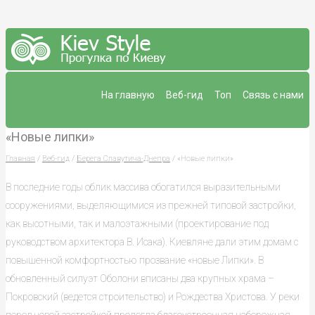
На главную
Веб-гид
Топ
Связь с нами
«Новые липки»
Главная
/
Веб-гид
/
Берега Славутича-Днепра
/ «Новые липки»
В последние годы облик массива обогатился выразительными
сооружениями, выделяющимися из прежней типовой застройки,
как высотными, так и малоэтажными (проектирование под
руководством архитектора В. Исака). Киевляне дали этим домам с
повышенной комфортностью прозвание «новые Липки». В
обновленный силуэт Оболони вписаны два крупных храма –
Покровский (ведется строительство) и Рождества Христова. У реки