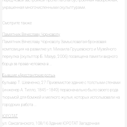
перед новой застройкой пролегла благоустроенная набережная,
украшенная многочисленными скульптурами.
Смотрите также
Памятник Вячеславу Чорноволу
Памятник Вячеславу Чорноволу Замысловатая бронзовая
композиция на развилке ул. Михаила Грушевского и Музейного
переулка (скульптор Б. Мазур, 2006) посвящена памяти видного
борца за права человека в ...
Бывшие «Арестантские роты»
бульвар Т. Шевченко, 27 Приземистое здание с толстыми стенами
(инженер А. Тилло, 1845–1849) первоначально было своего рода
тюрьмой для бомжей и мелкого жулья, которых использовали на
городских работа ...
ЮРОТАТ
ул. Саксаганского, 108/16 Здание ЮРОТАТ Загадочная