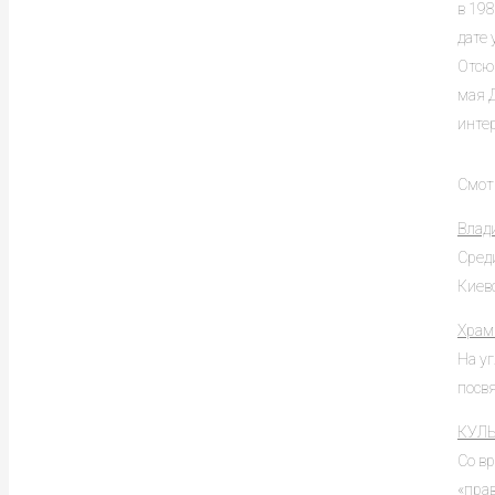
в 19
дате 
Отсю
мая Д
интер
Смот
Влад
Сред
Киевс
Храм
На у
посвя
КУЛ
Со в
«прав