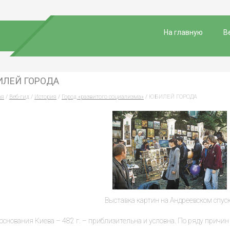
На главную
В
ИЛЕЙ ГОРОДА
ая
/
Веб-гид
/
История
/
Город «развитого социализма»
/ ЮБИЛЕЙ ГОРОДА
Выставка картин на Андреевском спус
 основания Киева – 482 г. – приблизительна и условна. По ряду прич