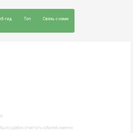
еб-гид
Топ
Связь с нами
ке
ин было удобно отметить юбилей именно