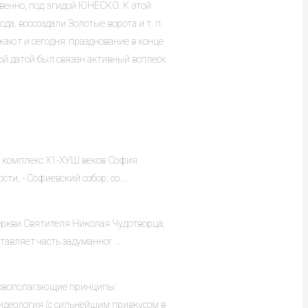
венно, под эгидой ЮНЕСКО. К этой
а, воссоздали Золотые ворота и т. п.
ают и сегодня: празднование в конце
ой датой был связан активный всплеск
й комплекс Х1-ХУШ веков София
ти, - Софиевский собор, со ...
церкви Святителя Николая Чудотворца,
вляет часть задуманног ...
новополагающие принципы:
 идеология (с сильнейшим привкусом в