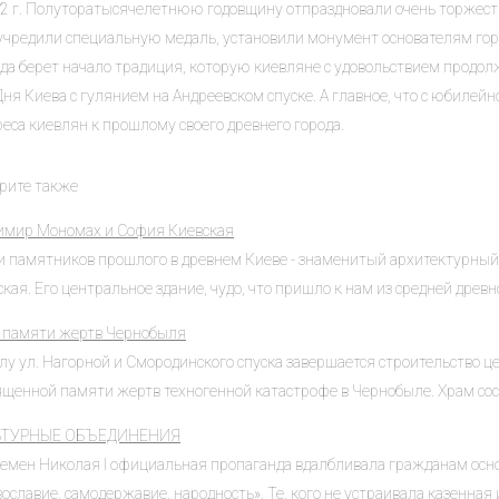
82 г. Полуторатысячелетнюю годовщину отпраздновали очень торжест
учредили специальную медаль, установили монумент основателям город
да берет начало традиция, которую киевляне с удовольствием продолж
ня Киева с гулянием на Андреевском спуске. А главное, что с юбилейн
еса киевлян к прошлому своего древнего города.
рите также
имир Мономах и София Киевская
и памятников прошлого в древнем Киеве - знаменитый архитектурны
кая. Его центральное здание, чудо, что пришло к нам из средней древнос
 памяти жертв Чернобыля
глу ул. Нагорной и Смородинского спуска завершается строительство 
щенной памяти жертв техногенной катастрофе в Чернобыле. Храм соста
ЬТУРНЫЕ ОБЪЕДИНЕНИЯ
ремен Николая I официальная пропаганда вдалбливала гражданам ос
ославие, самодержавие, народность». Те, кого не устраивала казенная