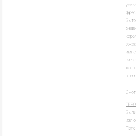
уник
фрес
Бытов
очев
коро
сохра
импер
свет
лест
относ
Смот
ГЕР
Были
излю
Попов