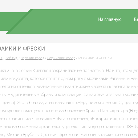
На главную
В
АИКИ И ФРЕСКИ
ая
/
Веб-гид
/
Верхний город
/
Софийский собор
/ МОЗАИКИ И ФРЕСКИ
ка XI в. в Софии Киевской сохранилась не полностью. Но и то, что уце
ием искусства, которое стоит в одном ряду с мозаиками Равенны и Ве
цветовых оттенков. Безымянные византийские мастера складывали из 
ьты – удивительные образы и композиции. Самая значительная мозаи
щейся). Этот образ издавна называют «Нерушимой стеной». Существует
ном куполе помещено поясное изображение Христа Пантократора (Вседе
ие сохранившиеся мозаики – «Благовещение», «Евхаристия», «Святител
чных изображений архангелов уцелело лишь одно, остальные в 1880-х 
ику Михаил Врубель. Древняя фресковая живопись также понесла нема