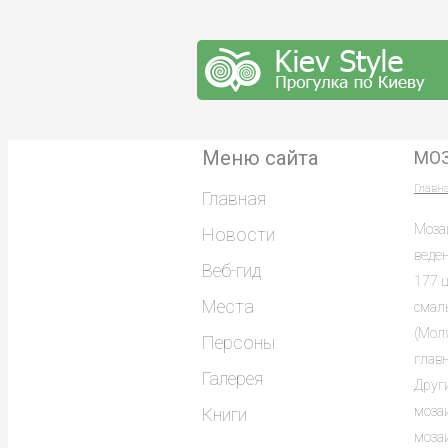
Меню сайта
МОЗ
Главн
Главная
Мозаи
Новости
веден
Веб-гид
177 
Места
смал
(Моля
Персоны
глав
Галерея
Друг
мозаи
Книги
моза