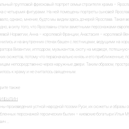
альный групповой фресковый портрет семьи строителя храма – Яросл
ка с четырьмя фигурами. На ней помещены портреты сыновей Ярослава 
ало, однако, мнение, будто мы видим здесь дочерей Ярослава. Такая 
идно, в силу того, что Ярославны стали заметными персонажами европ
левой Норвегии, Анна – королевой Франции, Анастасия – королевой В
нились и на внутренних стенах башен с лестницами, ведущими на хор
атора Византии, ипподром, музыкантов, охоту на медведя, потешную б
ских сюжетов, потому что первоначально князь и его приближенные, п
ницам непосредственно через наружные двери. Таким образом, простра
илось к храму и не считалось священным.
рите также
ОИ БЫЛИН
ны-произведения устной народной поэзии Руси, их сюжеты и образы с
бленных персонажей героических былин – киевские богатыри Илья М
ич ...