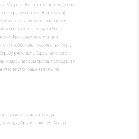
ава Мудрого. На южной стене уцелела
(по другой версии - Владимира).
версия представлялась заманчивой,
ейской истории: Елизавета была
енгрии. Фресковые композиции
ы: они изображают посольство Руси у
орьбу ряженых... Здесь так много
однимаясь на хоры храма, проходили к
нство внутри башен как бы не
кладывались веками. Среди
уромец, Добрыня Никитич, Алеша