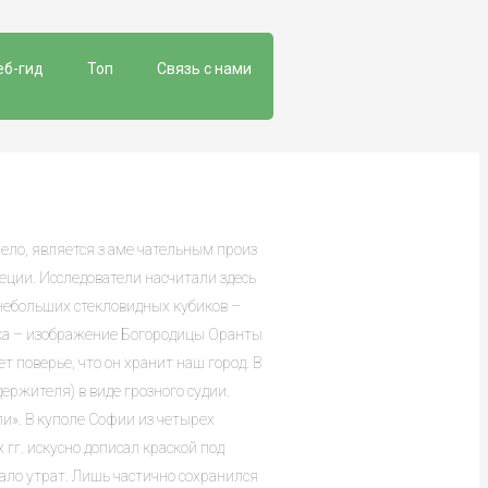
еб-гид
Топ
Связь с нами
лело, является з аме чательным произ
неции. Исследователи насчитали здесь
небольших стекловидных кубиков –
ка – изображение Богородицы Оранты
 поверье, что он хранит наш город. В
ржителя) в виде грозного судии.
и». В куполе Софии из четырех
гг. искусно дописал краской под
ло утрат. Лишь частично сохранился