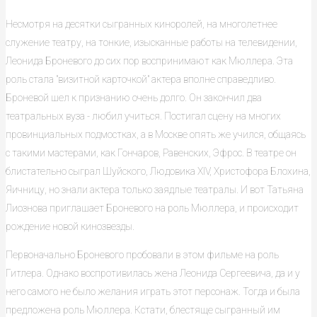
Несмотря на десятки сыгранных киноролей, на многолетнее
служение театру, на тонкие, изысканные работы на телевидении,
Леонида Броневого до сих пор воспринимают как Мюллера. Эта
роль стала "визитной карточкой" актера вполне справедливо.
Броневой шел к признанию очень долго. Он закончил два
театральных вуза - любил учиться. Постигал сцену на многих
провинциальных подмостках, а в Москве опять же учился, общаясь
с такими мастерами, как Гончаров, Равенских, Эфрос. В театре он
блистательно сыграл Шуйского, Людовика ХIV, Христофора Блохина,
Яичницу, но знали актера только заядлые театралы. И вот Татьяна
Лиознова приглашает Броневого на роль Мюллера, и происходит
рождение новой кинозвезды.
Первоначально Броневого пробовали в этом фильме на роль
Гитлера. Однако воспротивилась жена Леонида Сергеевича, да и у
него самого не было желания играть этот персонаж. Тогда и была
предложена роль Мюллера. Кстати, блестяще сыгранный им