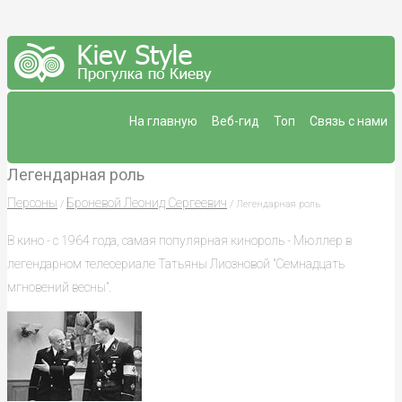
На главную
Веб-гид
Топ
Связь с нами
Легендарная роль
Персоны
Броневой Леонид Сергеевич
/
/ Легендарная роль
В кино - с 1964 года, самая популярная кинороль - Мюллер в
легендарном телесериале Татьяны Лиозновой "Семнадцать
мгновений весны".