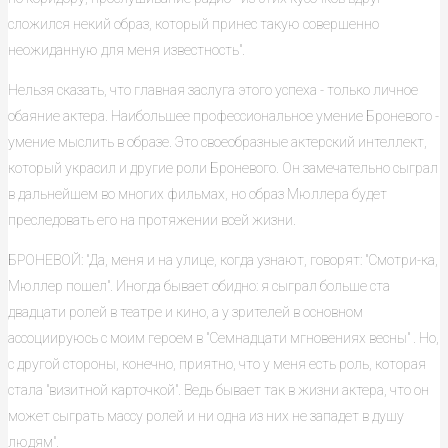
сложился некий образ, который принес такую совершенно
неожиданную для меня известность".
Нельзя сказать, что главная заслуга этого успеха - только личное
обаяние актера. Наибольшее профессиональное умение Броневого -
умение мыслить в образе. Это своеобразные актерский интеллект,
который украсил и другие роли Броневого. Он замечательно сыграл
в дальнейшем во многих фильмах, но образ Мюллера будет
преследовать его на протяжении всей жизни.
БРОНЕВОЙ: "Да, меня и на улице, когда узнают, говорят: "Смотри-ка,
Мюллер пошел". Иногда бывает обидно: я сыграл больше ста
двадцати ролей в театре и кино, а у зрителей в основном
ассоциируюсь с моим героем в "Семнадцати мгновениях весны" . Но,
с другой стороны, конечно, приятно, что у меня есть роль, которая
стала "визитной карточкой". Ведь бывает так в жизни актера, что он
может сыграть массу ролей и ни одна из них не западет в душу
людям".