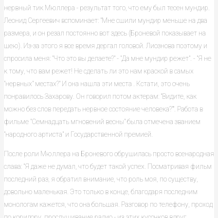
нервный тик Мюллера - результат того, что ему был тесен мундир.
Леонид Сергеевич вспоминает: "Мне сшили мундир меньше на два
размера, и он резал постоянно вот здесь (Броневой показывает на
шею). Из-за этого я все время дергал головой. Лиознова поэтому и
спросила меня: "Что это вы делаете?" - "Да мне мундир режет". - "Я не
к тому, что вам режет! Не сделать ли это нам краской в самых
"нервных" местах?" И она нашла эти места . Кстати, это очень
понравилось Захарову. Он говорил потом актерам: "Видите, как
можно без слов передать нервное состояние человека?"". Работа в
фильме "Семнадцать мгновений весны" была отмечена званием
"народного артиста" и Государственной премией.
После роли Мюллера на Броневого обрушилась просто всенародная
слава: "Я даже не думал, что будет такой успех. Посматривая фильм
последний раз, я обратил внимание, что роль моя, по существу,
довольно маленькая. Это только в конце, благодаря последним
монологам кажется, что она большая. Разговор по телефону, проход
по коридору, прослушивание радио - из этих кусочков вдруг