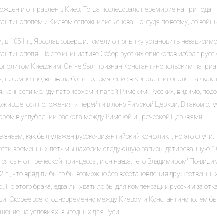
ожден и отправлен в Киев. Тогда последовало перемирие на три года,
антинополем и Киевом осложнились снова, но, судя по всему, до войны
, в 1051 г., Ярослав совершил смелую попытку установить независимо
антинополя. По его инициативе Собор русских епископов избрал русск
ополитом Киевским. Он не был признан Константинопольским патриа
я, несомненно, вызвала большое смятение в Константинополе, так как
яженности между патриархом и папой Римским. Русских, видимо, подо
ложившегося положения и перейти в лоно Римской Церкви. В таком слу
ором в углублении раскола между Римской и Греческой Церквями.
 знаем, как был улажен русско-византийский конфликт, но это случилос
ести временных лет» мы находим следующую запись, датированную 1053
ся сын от греческой принцессы, и он назвал его Владимиром" По-види
52 г., что вряд ли было бы возможно без восстановления дружественн
. Но этого брака, едва ли, хватило бы для компенсации русским за отк
ви. Скорее всего, одновременно между Киевом и Константинополем бы
шение на условиях, выгодных для Руси.