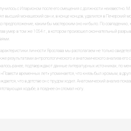
лучилось с Иларионом после его смещения с должности неизвестно. М.
ял высший монашеский сан и, в конце концов, удалился в Печерский м
ко предположение, каким бы мастерским оно ни было. По совпадению,
лав умер в том же 1054 г., в котором произошел окончательный разры
вями.
характеристики личности Ярослава мы располагаем не только свидете
кже результатами антропологического и анатомического анализа его ск
чалось ранее, подтверждают данные литературных источниках, по мен
в «Повести временных лет» упоминается, что князь был хромым, в дру
ждается, что в детстве он с трудом ходил. Анатомический анализ показа
тствующая ходьбе, а позднее он сломал ногу.