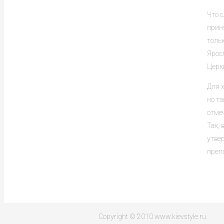
Что с
прин
толь
Ярос
Церк
Для 
но та
отме
Так, 
утвер
препя
Copyright © 2010 www.kievstyle.ru