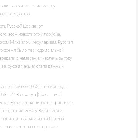
 после чего отношения между
 дело не дошло.
сть Русской Церкви от
ого, всем известного Илариона,
рхом Михаилом Керуларием. Русская
 то время было периодом сильной
зревали в намерении извлечь выгоду
чае, русская акция стала важным
ь не позднее 1052 г., поскольку в
 г.: "У Всеволода [Ярославича]
мому, Всеволод женился на принцессе
ых отношений между Византией и
аз от идеи независимости Русской
ло заключено новое торговое