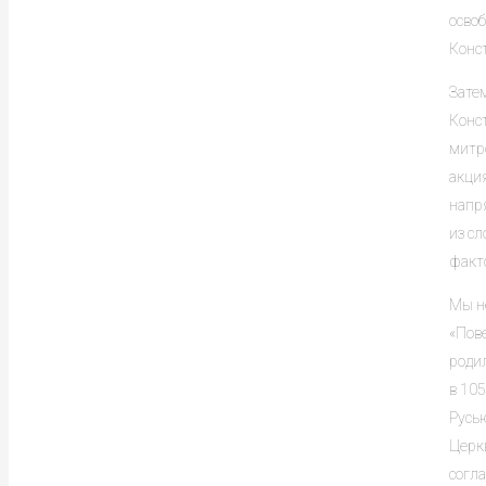
освоб
Конст
Затем
Конст
митр
акци
напр
из с
факт
Мы не
«Пов
родил
в 10
Русью
Церк
согла