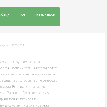
еб-гид
Топ
Связь с нами
Мудрого (1036-1054 гг.)
осподство русских на всем
рогов. После смерти Святослава этот
ции после победы над ними Ярослава в
страдал и от шторма, и от «греческого
Болгарии. Вышата остался с ними.
отив Византии. Остатки русского
адившиеся войска сдались
ен в Константинополь, но позже