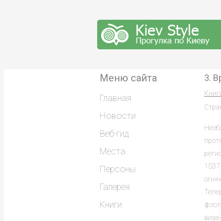
Меню сайта
3. 
Книг
Главная
Стра
Новости
Необх
Веб-гид
протя
Места
регио
1037 
Персоны
огня»
Галерея
Тепер
Книги
флот
виза