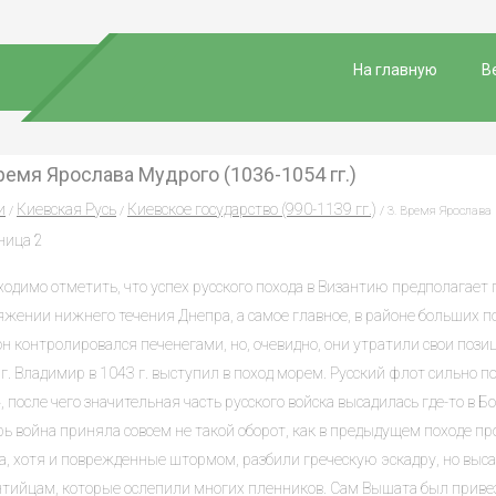
На главную
В
Время Ярослава Мудрого (1036-1054 гг.)
и
Киевская Русь
Киевское государство (990-1139 гг.)
/
/
/ 3. Время Ярослава 
ница 2
одимо отметить, что успех русского похода в Византию предполагает г
жении нижнего течения Днепра, а самое главное, в районе больших по
н контролировался печенегами, но, очевидно, они утратили свои пози
г. Владимир в 1043 г. выступил в поход морем. Русский флот сильно по
, после чего значительная часть русского войска высадилась где-то в 
ь война приняла совсем не такой оборот, как в предыдущем походе пр
а, хотя и поврежденные штормом, разбили греческую эскадру, но выс
нтийцам, которые ослепили многих пленников. Сам Вышата был привез