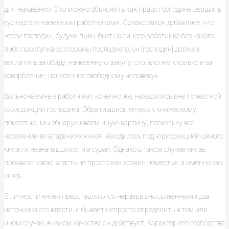
для наказания. Это можно объяснить как право господина вершить
суд над его наемными работниками. Однако закон добавляет, что
«если господин, будучи пьян, бьет наемного работника без какого-
либо проступка со стороны последнего, он [господин] должен
заплатить за обиду, нанесенную закупу, столько же, сколько и за
оскорбление, нанесенное свободному человеку».
Вольнонаемные работники, конечно же, находились вне поместной
юрисдикции господина. Обратившись теперь к княжескому
поместью, мы обнаруживаем иную картину, поскольку все
население во владениях князя находилось под юрисдикцией самого
князя и назначавшихся им судей. Однако в таком случае князь
проявлял свою власть не просто как хозяин поместья, а именно как
князь.
В личности князя представляются неразрывно связанными два
источника его власти, и бывает непросто определить в том или
ином случае, в каком качестве он действует. Характер его господства