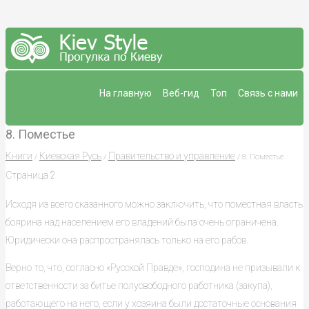
На главную
Веб-гид
Топ
Связь с нами
8. Поместье
Книги
Киевская Русь
Правительство и управление
/
/
/ 8. Поместье
Страница 2
Исходя из всего сказанного можно заключить, что поместная власть
боярина над населением его владений была очень ограничена.
Юридически она распространялась только на его рабов.
Верно то, что, согласно «Русской Правде», господина не призывали к
ответственности за битье полусвободного работника (закупа),
работающего на него, если у хозяина были достаточные основания