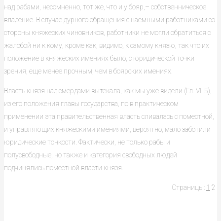
над рабами, несомненно, тот же, что и у бояр,– собственническое
владение. В случае дурного обращения с наемными работниками со
стороны княжеских чиновников, работники не могли обратиться с
жалобой ни к кому, кроме как, видимо, к самому князю, так что их
положение в княжеских имениях было, с юридической точки
зрения, еще менее прочным, чем в боярских имениях.
Власть князя над смердами вытекала, как мы уже видели (Гл. VI, 5),
из его положения главы государства, по в практическом
применении эта правительственная власть сливалась с поместной,
и управляющих княжескими имениями, вероятно, мало заботили
юридические тонкости. Фактически, не только рабы и
полусвободные, но также и категория свободных людей
подчинялись поместной власти князя.
Страницы:
1
2