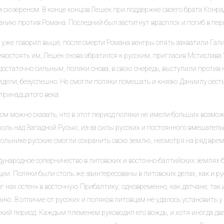
м сюзереном. В конце концов Лешек при поддержке своего брата Конр
нию против Романа. Последний был застигнут врасплох и погиб в перв
 уже говорил выше, после смерти Романа венгры опять захватили Гал
востоять им, Лешек снова обратился к русским, пригласив Мстислава 
достаточно сильным, поляки снова, в свою очередь, выступили против н
идели, безуспешно. Не смогли поляки помешать и князю Даниилу сесть
тринадцатого века.
лом можно сказать, что в этот период поляки не имели больших возмо
оль над Западной Русью, из-за силы русских и постоянного вмешатель
гольнике русские смогли сохранить свою землю, несмотря на ряд врем
ународное соперничество в литовских и восточно-балтийских землях 
ии. Поляки были столь же заинтересованы в литовских делах, как и ру
г нах остен» в восточную Прибалтику; одновременно, как датчане, та
ию. В отличие от русских и поляков литовцам не удалось установить у
ский период. Каждым племенем руководил его вождь, и хотя иногда дв