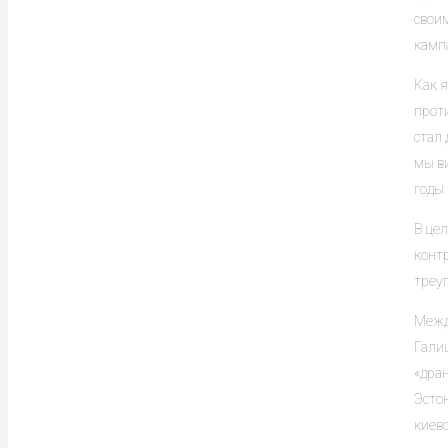
свои
кампа
Как я
проти
стал 
мы в
годы 
В це
контр
треу
Межд
Галиц
«дран
Эстон
киев