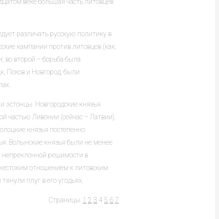
дцатом веке большая часть литовцев
едует различать русскую политику в
сские кампании против литовцев (как,
 во второй – борьба была
к, Псков и Новгород, были
лах.
 и эстонцы. Новгородские князья
ой частью Ливонии (сейчас – Латвии),
Полоцкие князья постепенно
ья. Волынские князья были не менее
ей непреклонной решимости в
 жестоким отношением к литовским
 тянули плуг в его угодьях.
Страницы:
1
2
3
4
5
6
7