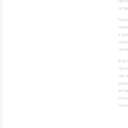
прот
остав
Расс
перио
к пр
локал
непо
В це
прочн
где, 
расши
акти
отно
пленн