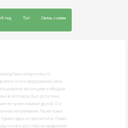
еб-гид
Топ
Связь с нами
оследствии испортились по
роятно, по его предложению папа
инять римский католицизм и обещали
сано в летописях, был достаточно
мне не нужен никакой другой". Его
и личное непонимание. Лешек помог
 Однако здесь он просчитался; Роман,
тобы считать кого-либо из правителей