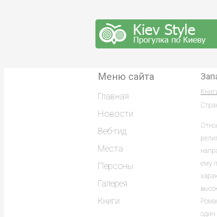
Меню сайта
Зап
Книг
Главная
Стра
Новости
Отно
Веб-гид
рели
Места
напр
ему п
Персоны
харак
Галерея
высо
Книги
Роман
один 