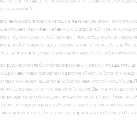
ив иностранного врага, такие союзы были только временными. В двена
алась языческой.
матривая русско-литовские отношения в киевскую эпоху, нам опять сл
д верхоравенства Киева и во времена федерации. В первый период ру
имеру, под командованием Владимира I) имели общенациональные цели;
изованной, и только западные русские земли, такие как Волынь, Полоц
средственно заинтересованы в литовских и восточно-прибалтийских де
лом, русские сначала были более агрессивны, нежели литовцы, латыши
о удерживали свое господство над восточной частью Эстонии и северн
как мы знаем, в одиннадцатом веке был основан русский город Юрьев. 
рили сферу своего контроля вниз по Западной Двине вплоть до ее уст
вны в подчинении себе соседних литовских племен. Князь Роман, в чь
шении поляков и венгров мы убедились, известен по летописям своим
икам, которых, согласно легенде, он запрягал вместо быков, чтобы они