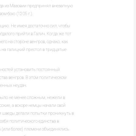
ада из Мазовии предпринял внезапную
ом бою (1205 г.).
ицию. Не имея достаточно сил, чтобы
Удалого прийти в Галич. Когда же тот
его на стороне венгров, однако, как
 на галицкий престол в тридцатые
жностей установить постоянный
ства венгров. В этом политическом
енных неудач.
было не менее сложным, нежели в
сские, а вскоре немцы начали свой
к и шведы делали попытки проникнуть в
 себя политического единства в
а (или более) племени объединялись