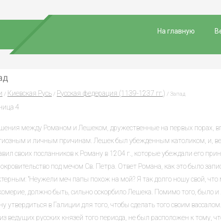
На главную
В
ад
и
Киевская Русь
Русская федерация (1139-1237 гг.)
/
/
/ Запад
ница 4
шения между Романом и Лешеком, дружественные на первых порах, вп
гиозным и личным причинам. Лешек был убежденным католиком, и, ве
авил своих посланников к Роману в 1204 г., которые убеждали его пр
окровительство под мечом Св. Петра. Ответ Романа, как это было запи
терным: "Неужели меч папы похож на мой? Я так долго ношу свой, что 
комерие, должно быть, сильно оскорбило Лешека. Помимо того, было 
у утвердиться в Галиции для того, чтобы сделать того своим вассалом.
из ведущих русских князей того периода, не был расположен к тому, ч