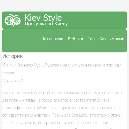
На главную
Веб-гид
Топ
Связь с нами
История
Книги
Киевская Русь
Русская цивилизация в киевский период
/
/
/
История
Страница 2
Крещение Руси и ее борьба со степными кочевниками составляют
две главных темы. Философия истории составителя близка
философии византийских и западных историков того времени. Он
обладает тонким чувством Промысла Божьего, и поэтому склонен
извлекать уроки из истории и политики. С его точки зрения,