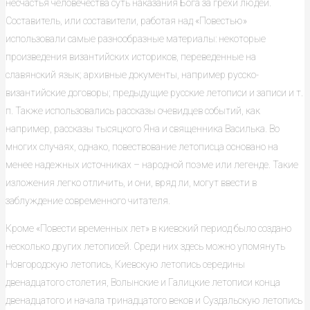
несчастья человечества суть наказания Бога за грехи людей.
Составитель, или составители, работая над «Повестью»
использовали самые разнообразные материалы: некоторые
произведения византийских историков, переведенные на
славянский язык; архивные документы, например русско-
византийские договоры; предыдущие русские летописи и записи и т.
п. Также использовались рассказы очевидцев событий, как
например, рассказы тысяцкого Яна и священника Василька. Во
многих случаях, однако, повествование летописца основано на
менее надежных источниках – народной поэме или легенде. Такие
изложения легко отличить, и они, вряд ли, могут ввести в
заблуждение современного читателя.
Кроме «Повести временных лет» в киевский период было создано
несколько других летописей. Среди них здесь можно упомянуть
Новгородскую летопись, Киевскую летопись середины
двенадцатого столетия, Волынские и Галицкие летописи конца
двенадцатого и начала тринадцатого веков и Суздальскую летопись