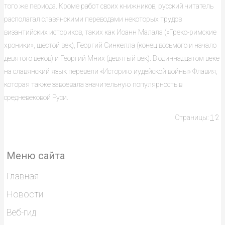
того же периода. Кроме работ своих книжников, русский читатель
располагал славянскими переводами некоторых трудов
византийских историков, таких как Иоанн Малала («Греко-римские
хроники», шестой век), Георгий Синкелла (конец восьмого и начало
девятого веков) и Георгий Мних (девятый век). В одиннадцатом веке
на славянский язык перевели «Историю иудейской войны» Флавия,
которая также завоевала значительную популярность в
средневековой Руси.
Страницы:
1
2
Меню сайта
Главная
Новости
Веб-гид