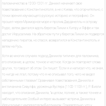
паломничество в 1200-1201 гг. Даниил начинает свое
повествование с Константинополя, а не с Киева, что огорчительно, с
точки зрения изучающего русскую историю и географию. Он
прошел через Мраморное море и пролив Дарданеллы к острову
Родос, затем двигался вдоль берегов Ликии к Кипру и Яффе и так
достиг Иерусалима. На обратном пути у берегов Ликии он подвергся
нападению пиратов, но спасся, возвратился в Константинополь и
затем на Русь.
Хотя во многих случаях подход Даниила типичен для паломника,
его описание, в целом, точное и честное. Когда он повторяет слова
других, то говорит об этом. Он пишет: "Если я и написал что, не зная,
то нигде не лгал; потому что я не описывал того, чего не видел
собственными глазами".Сравнивая повествования Даниила и
англичанина Сивулфа, уроженца Вустера (1102-1103 гг.), Р. Бизли
находит, что описание Даниила, "в целом, полнее, а также точнее и
наблюдательнее.Особый интерес вызывает встреча Даниила в
Иерусалиме с императором Балдуином. Показательно, что у