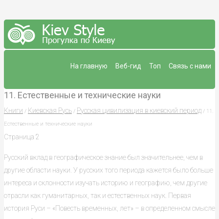
На главную
Веб-гид
Топ
Связь с нами
11. Естественные и технические науки
Книги
Киевская Русь
Русская цивилизация в киевский период
/
/
/ 11.
Естественные и технические науки
Страница 2
Русский вклад в географическое знание был значительнее, чем в
другие области науки. У русских того периода кажется было больше
интереса и склонности изучать историю и географию, чем другие
отрасли как гуманитарных, так и естественных наук. Первая
история Руси – «Повесть временных, лет» – в определенном смысле