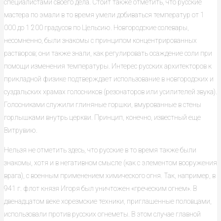
специалистами своего дела. Стоит также отметить, что русские
мастера по эмали в то время умели добиваться температур от 1
000 до 1 200 градусов по Цельсию. Новгородские солевары,
несомненно, были знакомы с принципом концентрированных
растворов; они также знали, как регулировать осаждение соли при
помощи изменения температуры. Интерес русских архитекторов к
прикладной физике подтверждает использование в новгородских и
суздальских храмах голосников (резонаторов или усилителей звука).
Голосниками служили глиняные горшки, вмурованные в стены
горлышками внутрь церкви. Принцип, конечно, известный еще
Витрувию.
Нельзя не отметить здесь, что русские в то время также были
знакомы, хотя и в негативном смысле (как с элементом вооружения
врага), с военным применением химического огня. Так, например, в
941 г. флот князя Игоря был уничтожен «греческим огнем». В
двенадцатом веке хорезмские техники, приглашенные половцами,
использовали против русских огнеметы. В этом случае главной