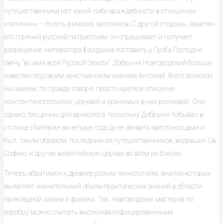
путешественника нет какой-либо враждебности в отношении
«латинян» – то есть римских католиков. С другой стороны, заметен
его горячий русский патриотизм; он спрашивает и получает
разрешение императора Балдуина поставить у Гроба Господня
свечу "во имя всей Русской Земли". Добрыня Новгородский больше
известен под своим христианским именем Антоний. В его записках
мы имеем, по правде говоря, просто краткое описание
константинопольских церквей и хранимых в них реликвий. Они,
однако, бесценны для археолога, поскольку Добрыня побывал в
столице Империи за четыре года до ее захвата крестоносцами и
был, таким образом, последним из путешественников, видевших Св.
Софию и другие византийские церкви во всем их блеске.
Теперь обратимся к древнерусским технологиям, анализ которых
выявляет значительный объем практических знаний в области
прикладной химии и физики. Так, новгородских мастеров по
серебру можно считать высококвалифицированными