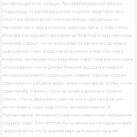
составляющей огня, очевидно, был азербайджанский лигроин.
Повидимому, от хорезмцев русские получили представление о
гигантских механических стрелометателях, называемых по-
персидски чир-и-чахр,а по-русски шерешир. Автор «Слова о полку
Игореве», рассказывая о верховенстве Всеволода III над рязанскими
князьями, говорит, что он использовал их как множество живых
шереширских стрел. В морском вооружении князю Изяславу II
Киевскому приписывается изобретение нового типа военного судна,
использованного им на Днепре. Внешний вид судна в Киевской
летописи описывается следующими словами: "Изяслав построил
лодки искусно: гребцов не видно, видно только весла, потому что на
лодке палуба. И воины стояли на палубе в доспехах и пускали
стрелы. И было два рулевых, один на носу и один на корме; они
могли править лодку, куда хотели, не поворачивая ee". В
Радзивиловской летописи есть довольно схематичное изображение
подобной лодки. Хотя летопись была написана в пятнадцатом веке,
предполагается, что по крайней мере часть миниатюр в ней