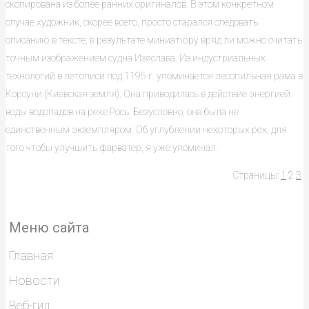
скопирована из более ранних оригиналов. В этом конкретном
случае художник, скорее всего, просто старался следовать
описанию в тексте; в результате миниатюру вряд ли можно считать
точным изображением судна Изяслава. Из индустриальных
технологий в летописи под 1195 г. упоминается лесопильная рама в
Корсуни (Киевская земля). Она приводилась в действие энергией
воды водопадов на реке Рось. Безусловно, она была не
единственным экземпляром. Об углублении некоторых рек, для
того чтобы улучшить фарватер, я уже упоминал.
Страницы:
1
2
3
Меню сайта
Главная
Новости
Веб-гид