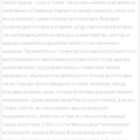
предки мадьяр – угры и тюрки – были язычниками, но во время их
пребывания на Северном Кавказе и в причерноморских степях они
вошли в контакт с византийским христианством. Во второй
половине девятого века, в то время, когда славяне как в Болгарии,
так и в Моравии уже были обращены в христианство, некоторые
мадьяры приезжали в дунайские земли и тоже принимали
крещение. Примечательно, что венгерское слово kereszt («крест») со
всей очевидностью заимствовано из славянского. Когда мадьяры
заняли Венгрию, то для византийских и славянских миссий
образовалось обширное поле деятельности. В конце десятого века
герцог Геза сам принял крещение согласно греческому обряду,
благодаря влиянию жены, которая была обращена византийским
миссионером. Однако вторая жена Гезы была католичкой, а их сын,
Стефан Святой, не только сменил свою религиозную
принадлежность с Византии на Рим, но и принял королевскую
корону из рук папы (1000 г.) и стал верным защитником римско-
католической Церкви в Венгрии. Борьба между византийско-