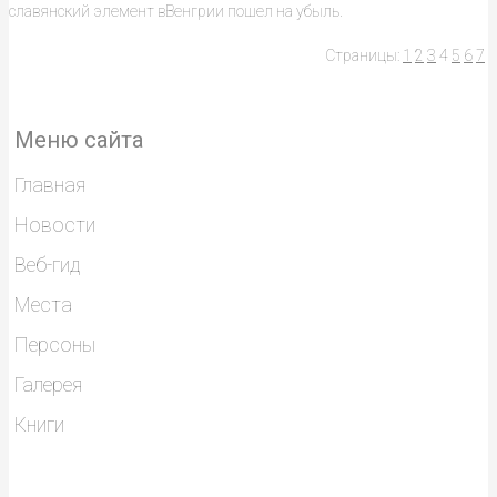
славянский элемент вВенгрии пошел на убыль.
Страницы:
1
2
3
4
5
6
7
Меню сайта
Главная
Новости
Веб-гид
Места
Персоны
Галерея
Книги