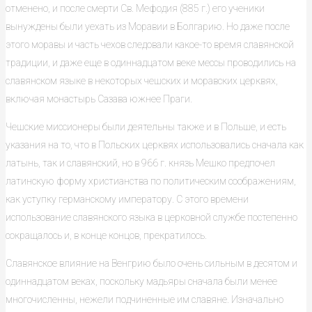
отменено, и после смерти Св. Мефодия (885 г.) его ученики
вынуждены были уехать из Моравии в Болгарию. Но даже после
этого моравы и часть чехов следовали какое-то время славянской
традиции, и даже еще в одиннадцатом веке мессы проводились на
славянском языке в некоторых чешских и моравских церквях,
включая монастырь Сазава южнее Праги.
Чешские миссионеры были деятельны также и в Польше, и есть
указания на то, что в Польских церквях использовались сначала как
латынь, так и славянский, но в 966 г. князь Мешко предпочел
латинскую форму христианства по политическим соображениям,
как уступку германскому императору. С этого времени
использование славянского языка в церковной службе постепенно
сокращалось и, в конце концов, прекратилось.
Славянское влияние на Венгрию было очень сильным в десятом и
одиннадцатом веках, поскольку мадьяры сначала были менее
многочисленны, нежели подчиненные им славяне. Изначально