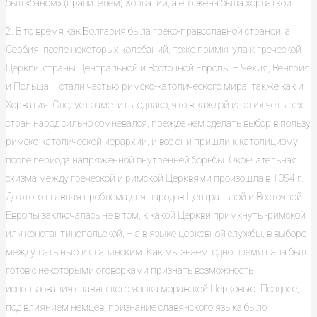
был «баном» (правителем) Хорватии, а его жена была хорваткой.
2. В то время как Болгария была греко-православной страной, а
Сербия, после некоторых колебаний, тоже примкнула к греческой
Церкви, страны Центральной и Восточной Европы – Чехия, Венгрия
и Польша – стали частью римско-католического мира, также как и
Хорватия. Следует заметить, однако, что в каждой из этих четырех
стран народ сильно сомневался, прежде чем сделать выбор в пользу
римско-католической иерархии, и все они пришли к католицизму
после периода напряженной внутренней борьбы. Окончательная
схизма между греческой и римской Церквями произошла в 1054 г.
До этого главная проблема для народов Центральной и Восточной
Европы заключалась не в том, к какой Церкви примкнуть -римской
или константинопольской, – а в языке церковной службы, в выборе
между латынью и славянским. Как мы знаем, одно время папа был
готов с некоторыми оговорками признать возможность
использования славянского языка моравской Церковью. Позднее,
под влиянием немцев, признание славянского языка было