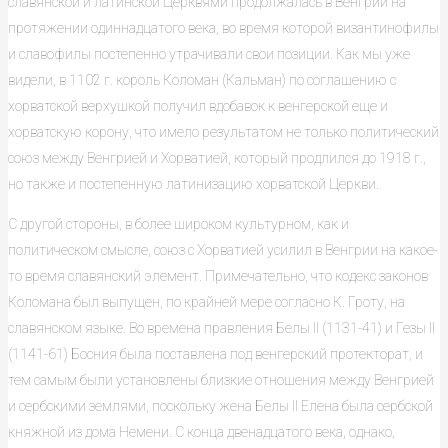
славянской и латинской Церквями продолжалась в Венгрии на
протяжении одиннадцатого века, во время которой византинофилы
и славофилы постепенно утрачивали свои позиции. Как мы уже
видели, в 1102 г. король Коломан (Кальман) по соглашению с
хорватской верхушкой получил вдобавок к венгерской еще и
хорватскую корону, что имело результатом не только политический
союз между Венгрией и Хорватией, который продлился до 1918 г.,
но также и постепенную латинизацию хорватской Церкви.
С другой стороны, в более широком культурном, как и
политическом смысле, союз с Хорватией усилил в Венгрии на какое-
то время славянский элемент. Примечательно, что кодекс законов
Коломана был выпущен, по крайней мере согласно К. Гроту, на
славянском языке. Во времена правления Белы II (1131-41) и Гезы II
(1141-61) Босния была поставлена под венгерский протекторат, и
тем самым были установлены близкие отношения между Венгрией
и сербскими землями, поскольку жена Белы II Елена была сербской
княжной из дома Немени. С конца двенадцатого века, однако,