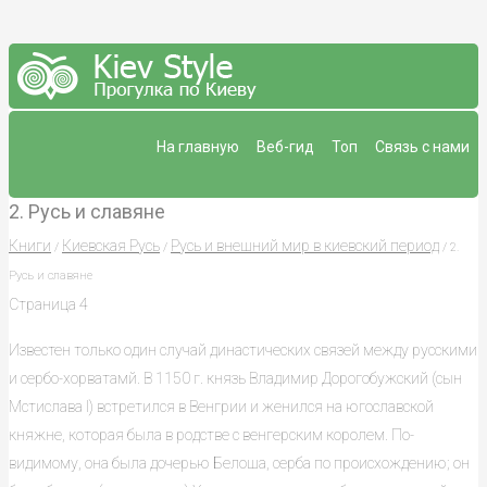
На главную
Веб-гид
Топ
Связь с нами
2. Русь и славяне
Книги
Киевская Русь
Русь и внешний мир в киевский период
/
/
/ 2.
Русь и славяне
Страница 4
Известен только один случай династических связей между русскими
и сербо-хорватамй. В 1150 г. князь Владимир Дорогобужский (сын
Мстислава I) встретился в Венгрии и женился на югославской
княжне, которая была в родстве с венгерским королем. По-
видимому, она была дочерью Белоша, серба по происхождению; он