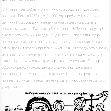
«Антоний, преподобный, римлянин, новгородский чудотворец,
родился в Риме в 1067 году. В 1106 году прибыл он из Италии в
Великий Новгород, в княжение Мстислава Владимировича, и
основал монастырь Рождества Богородицы… В Прологе августа 3
сказано, что Антоний, находясь еще в Италии, положил в делву
церковные сосуды и разные драгоценные вещи и бросил ее в море, а
сам чудесным образом приплыл на камне в Новгород; и что рыбаки,
им нанятые, закинув сети, вытащили оную из реки Волхова, где
существует его обитель (в двух верстах от Новгорода)… В паперти
соборной церкви Рождественского монастыря показывают
вделанный в стену камень, на котором Антоний, по преданию,
приплыл из Рима. На этом камне находится изображение святого
угодника».