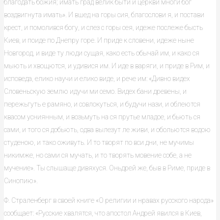
благодать божия; имать град велик быти и церкви многи бог
воздвигнута имать». И вшед на горы сия, благослови я, и постави
крест, и помолився богу, и слез с горы сея, идеже послеже бысть
Киев, и поиде по Днепру горе. И приде к словени, идеже ныне
Новгород, и виде ту люди сущая, како есть обычай им, и како ся
мыють и хвощются, и удивися им. И иде в варяги, и приде в Рим, и
исповеда, елико научи и елико виде, и рече им: «Дивно видех
Словеньскую землю идучи ми семо. Видех бани древены, и
пережьгуть е рамяно, и совлокуться, и будучи нази, и облеются
квасом усниянным, и возьмуть на ся прутье младое, и бьють ся
сами, и того ся добьють, одва вылезут ле живи, и обольются водою
студеною, и тако оживуть. И то творят по вси дни, не мучимы
никимже, но сами ся мучать, и то творять мовение собе, а не
мучение». Ты слышаще дивяхуся. Оньдрей же, быв в Риме, приде в
Синопию».
Ф. Страленберг в своей книге «О религии и нравах русского народа»
сообщает: «Русские хвалятся, что апостол Андрей явился в Киев,