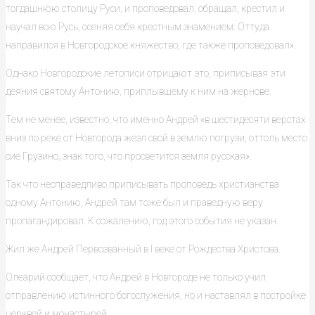
тогдашнюю столицу Руси, и проповедовал, обращал, крестил и
научал всю Русь, осеняя себя крестным знамением. Оттуда
направился в Новгородское княжество, где также проповедовал».
Однако Новгородские летописи отрицают это, приписывая эти
деяния святому Антонию, приплывшему к ним на жернове.
Тем не менее, известно, что именно Андрей «в шестидесяти верстах
вниз по реке от Новгорода жезл свой в землю погрузи, оттоль место
сие Грузино, знак того, что просветится земля русская».
Так что несправедливо приписывать проповедь христианства
одному Антонию, Андрей там тоже был и праведную веру
пропагандировал. К сожалению, год этого события не указан.
Жил же Андрей Первозванный в I веке от Рождества Христова.
Олеарий сообщает, что Андрей в Новгороде не только учил
отправлению истинного богослужения, но и наставлял в постройке
церквей и монастырей.