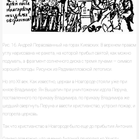
Рис. 16. Андрей Первозванный на горах Киевских. В верхнем правом
углу нарисована не ракета, на которой прибыл святой, как можно
подумать, а фрагмент солнечного диска с тремя лучами — символ
хорошей погоды. Рисунок из Радзивилловской летописи.
Но это XII век. Как известно, церкви в Новгороде стояли уже при
князе Владимире. Ян Вышатич при уничтожении идола Перуна,
поставленного по приказу Владимира, по приказу Владимира же
шедший свергнуть Перуна и ввести христианство, устроил пожар; и
погорела церковь.
Так что христианство в Новгороде было еще до прибытия Антония.
Однако возможно, что именно Антоний приводил ко Христу