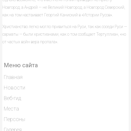
Новгород, а Андрей — не Великий Новгород, а Новгород Северский,
как на том настаивает Георгий Каниский в «Истории Русов».
Христианство легко могло привиться на Руси, так как соседи Руси —
сарматы — были христианами, как о том сообщает Тертуллиан, «но
от частых войн вера пропала».
Меню сайта
Главная
Новости
Веб-гид
Места
Персоны
Галерея