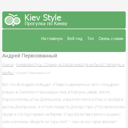
На главную
Веб-гид
Топ
Связь с нами
Андрей Первозванный
Книги
Киевская Русь. Страна, которой никогда не было?: легенды и
/
мифы
/ Андрей Первозванный
Вот что об Андрее сообщает «Повесть временных лет»: «Оньдрею
учащю в Синопии и пришедшю ему в Корсунь, уведе, яко ис
Корсуня близь устье Днепрьское, и въсхоте поити в Рим, и пройде в
вустье Днепрьское, и оттоле поиде по Днепру горе. И по приключаю
приде и ста под горами на березе. И заутра встав и рече к сущим с
ним учеником: «Видите ли горы сия? — яко на сих горах восияет