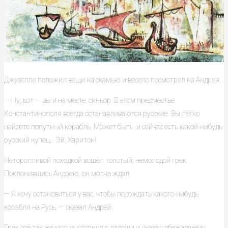
Джузеппе положил вещи на скамью и весело посмотрел на Андрея.
— Ну, вот — вы и на месте, синьор. В этом предместье
Константинополя всегда останавливаются русские. Вы легко
найдёте попутный корабль. Может быть, и сейчас есть какой-нибудь
русский купец… Эй, Харитон!
Неторопливой походкой вошёл толстый, немолодой грек.
Поклонившись Андрею, он молча ждал.
— Я хочу остановиться у вас, чтобы подождать какого-нибудь
корабля на Русь, — сказал Андрей.
Грек всё так же молча хлопнул в ладоши и указал вбежавшему