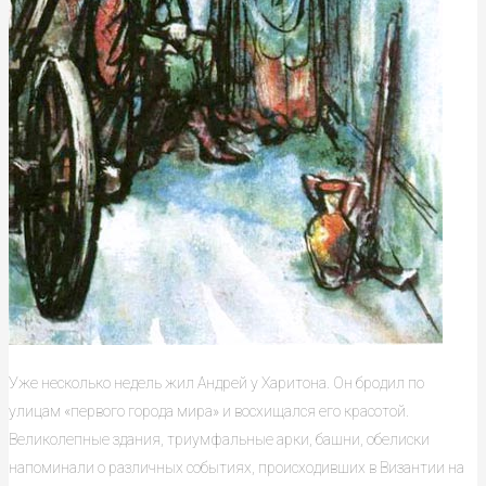
Уже несколько недель жил Андрей у Харитона. Он бродил по
улицам «первого города мира» и восхищался его красотой.
Великолепные здания, триумфальные арки, башни, обелиски
напоминали о различных событиях, происходивших в Византии на