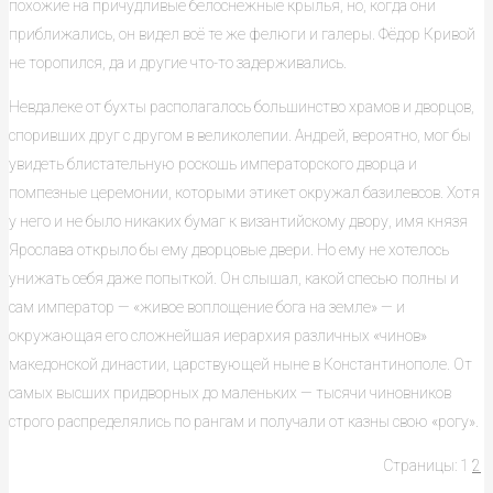
похожие на причудливые белоснежные крылья, но, когда они
приближались, он видел всё те же фелюги и галеры. Фёдор Кривой
не торопился, да и другие что-то задерживались.
Невдалеке от бухты располагалось большинство храмов и дворцов,
споривших друг с другом в великолепии. Андрей, вероятно, мог бы
увидеть блистательную роскошь императорского дворца и
помпезные церемонии, которыми этикет окружал базилевсов. Хотя
у него и не было никаких бумаг к византийскому двору, имя князя
Ярослава открыло бы ему дворцовые двери. Но ему не хотелось
унижать себя даже попыткой. Он слышал, какой спесью полны и
сам император — «живое воплощение бога на земле» — и
окружающая его сложнейшая иерархия различных «чинов»
македонской династии, царствующей ныне в Константинополе. От
самых высших придворных до маленьких — тысячи чиновников
строго распределялись по рангам и получали от казны свою «рогу».
Страницы:
1
2