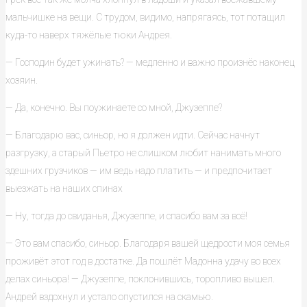
мальчишке на вещи. С трудом, видимо, напрягаясь, тот потащил
куда-то наверх тяжёлые тюки Андрея.
— Господин будет ужинать? — медленно и важно произнёс наконец
хозяин.
— Да, конечно. Вы поужинаете со мной, Джузеппе?
— Благодарю вас, синьор, но я должен идти. Сейчас начнут
разгрузку, а старый Пьетро не слишком любит нанимать много
здешних грузчиков — им ведь надо платить — и предпочитает
выезжать на наших спинах
— Ну, тогда до свиданья, Джузеппе, и спасибо вам за всё!
— Это вам спасибо, синьор. Благодаря вашей щедрости моя семья
проживёт этот год в достатке. Да пошлёт Мадонна удачу во всех
делах синьора! — Джузеппе, поклонившись, торопливо вышел.
Андрей вздохнул и устало опустился на скамью.