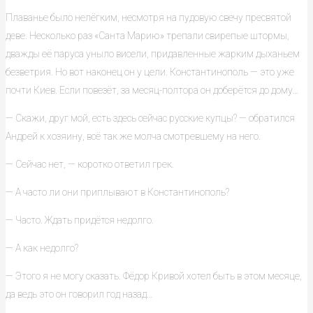
Плаванье было нелёгким, несмотря на пудовую свечу пресвятой
деве. Несколько раз «Санта Марию» трепали свирепые штормы,
дважды её паруса уныло висели, придавленные жарким дыханьем
безветрия. Но вот наконец он у цели. Константинополь — это уже
почти Киев. Если повезёт, за месяц-полтора он доберётся до дому…
— Скажи, друг мой, есть здесь сейчас русские купцы? — обратился
Андрей к хозяину, всё так же молча смотревшему на него.
— Сейчас нет, — коротко ответил грек.
— А часто ли они приплывают в Константинополь?
— Часто. Ждать придётся недолго.
— А как недолго?
— Этого я не могу сказать. Фёдор Кривой хотел быть в этом месяце,
да ведь это он говорил год назад…