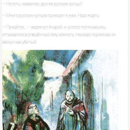
— Но есть, наверное, другие русские купцы?
— Много русских купцов приходят к нам. Надо ждать.
— Придётся… — вздохнул Андрей, и, устало потянувшись,
отправился в отведённую ему комнату. Наскоро поужинав, он
заснул как убитый.