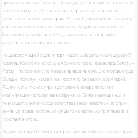
протяжении веков. Громадный город окружали каменные стены со
множеством ворот, большинство которых вело к морю и лишь
несколько — в сторону материка. И здесь были свои Золотые ворота,
только совсем непохожие на киевские. Над их сводом высилась
бронзовая статуя богини Победы и позолоченный орнамент
окружал многочисленные надписи.
Чаще всего Андрей ходил в порт, надеясь увидеть наконец русский
корабль. Константинопольская бухта по праву называлась Золотым
Рогом — такое изобилие товаров привозили большие торговые суда.
Больше, пожалуй, чем в Киев, нехотя признавался себе Андрей.
Ящики, кипы, тюки с утра и до позднего вечера летели на
окаймлявшие часть залива набережные. Бойкие венецианцы и
генуэзцы привозили сюда богатства из всех известных им стран
земли, да и сами восточные купцы тоже частенько приплывали в
Константинополь.
Андрей подолгу вглядывался в реющие над Золотым Рогом паруса,