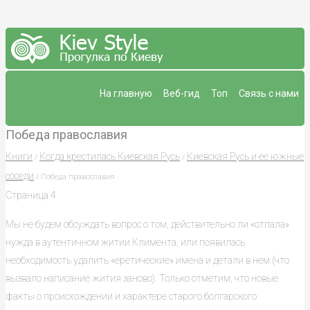
На главную
Веб-гид
Топ
Связь с нами
Победа православия
Книги
Когда крестилась Киевская Русь
Киевская Русь и ее южные
/
/
соседи
/ Победа православия
Страница 4
Мы не будем обсуждать вопрос о том, действительно ли «отпала»
нужда в аутентичном житии Климента, или появилась
необходимость удалить «еретические» имена и детали в нем (что
вызвало написание жития заново). Только отметим, что новые
факты о происхождении и характере старого болгарского