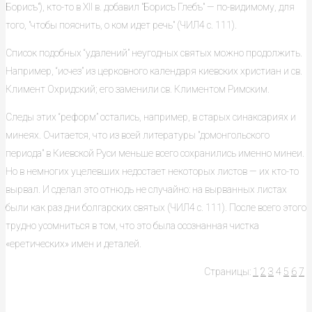
Борисъ"), кто-то в XII в. добавил "Борисъ Глебъ" — по-видимому, для
того, "чтобы пояснить, о ком идет речь" (ЧИЛ4 с. 111).
Список подобных “удалений” неугодных святых можно продолжить.
Например, “исчез” из церковного календаря киевских христиан и св.
Климент Охридский; его заменили св. Климентом Римским.
Следы этих “реформ” остались, например, в старых синаксариях и
минеях. Считается, что из всей литературы "домонгольского
периода" в Киевской Руси меньше всего сохранились именно минеи.
Но в немногих уцелевших недостает некоторых листов — их кто-то
вырвал. И сделал это отнюдь не случайно: на вырванных листах
были как раз дни болгарских святых (ЧИЛ4 с. 111). После всего этого
трудно усомниться в том, что это была осознанная чистка
«еретических» имен и деталей.
Страницы:
1
2
3
4
5
6
7