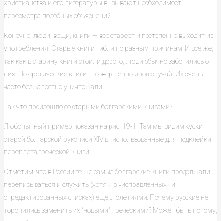
христианства и его литературы вызывают необходимость
пересмотра подобных объяснений.
Конечно, люди, вещи, книги — все стареет и постепенно выходит из
употребления. Старые книги гибли по разным причинам. И все же,
так как в старину книги стоили дорого, люди обычно заботились о
них. Но еретические книги — совершенно иной случай. Их очень
часто безжалостно уничтожали.
Так что произошло со старыми болгарскими книгами?
Любопытный пример показан на рис. 19-1. Там мы видим куски
старой болгарской рукописи XIV в., использованные для подклейки
переплета греческой книги.
Отметим, что в России те же самые болгарские книги продолжали
переписываться и служить (хотя и в «исправленных» и
отредактированных списках) еще столетиями. Почему русские не
торопились заменить их “новыми”, греческими? Может быть потому,