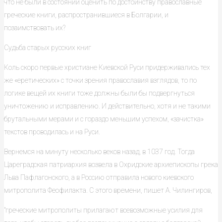
что не были в состоянии оценить по достоинству православные
греческие книги, распространившиеся в Болгарии, и
позаимствовать их?
Судьба старых русских книг
Коль скоро первые христиане Киевской Руси придерживались тех
же «еретических» с точки зрения православия взглядов, то по
логике вещей их книги тоже должны были бы подвергнуться
уничтожению и исправлению. И действительно, хотя и не такими
брутальными мерами и с гораздо меньшим успехом, «зачистка»
текстов проводилась и на Руси.
Вернемся на минуту несколько веков назад, в 1037 год. Тогда
Цареградская патриархия возвела в Охридские архиепископы грека
Льва Пафлагонского, а в Россию отправила нового киевского
митрополита Феофилакта. С этого времени, пишет А. Чилингиров,
"греческие митрополиты прилагают всевозможные усилия для