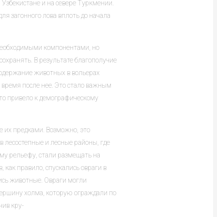
Узбекистане и на севере Туркмении.
ля загонного лова вплоть до начала
необходимыми компонентами, но
сохранять. В результате благополучие
Содержание животных в вольерах
е время после нее. Это стало важным
что привело к демографическому
е их предками. Возможно, это
в лесостепные и лесные районы, где
му рельефу, стали размещать на
 как правило, спускались овраги в
лись животные. Овраги могли
вершину холма, которую ограждали по
чив кру-