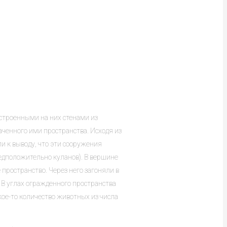
дстроенными на них стенами из
аченного ими пространства. Исходя из
и к выводу, что эти сооружения
едположительно куланов). В вершине
 пространство. Через него загоняли в
. В углах огражденного пространства
кое-то количество животных из числа