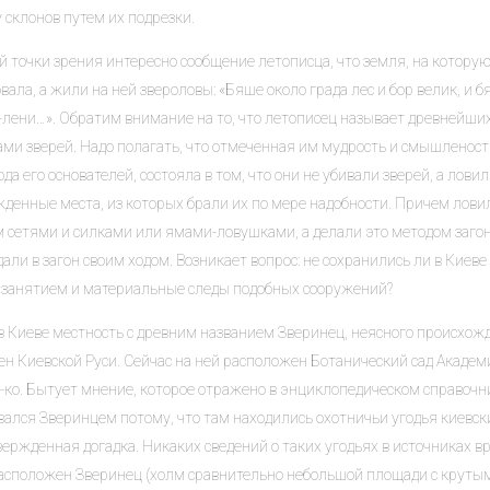
 склонов путем их подрезки.
й точки зрения интересно сообщение летописца, что земля, на котору
вала, а жили на ней звероловы: «Бяше около града лес и бор велик, и 
-лени…». Обратим внимание на то, что летописец называет древнейших
ами зверей. Надо полагать, что отмеченная им мудрость и смышленост
да его основателей, состояла в том, что они не убивали зверей, а лов
жденные места, из которых брали их по мере надобности. Причем лови
м сетями и силками или ямами-ловушками, а делали это методом заго
али в загон своим ходом. Возникает вопрос: не сохранились ли в Киев
 занятием и материальные следы подобных сооружений?
 в Киеве местность с древним названием Зверинец, неясного происхо
ен Киевской Руси. Сейчас на ней расположен Ботанический сад Академ
-ко. Бытует мнение, которое отражено в энциклопедическом справочни
ался Зверинцем потому, что там находились охотничьи угодья киевски
ержденная догадка. Никаких сведений о таких угодьях в источниках в
расположен Зверинец (холм сравнительно небольшой площади с крутым