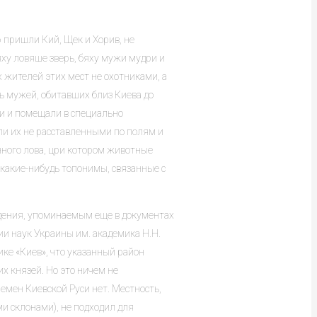
ю пришли Кий, Щек и Хорив, не
бяху ловяше зверь, бяху мужи мудри и
 жителей этих мест не охотниками, а
ь мужей, обитавших близ Киева до
или и помещали в специально
ли их не расставленными по полям и
нного лова, цри котором животные
е какие-нибудь топонимы, связанные с
ждения, упоминаемым еще в документах
ии наук Украины им. академика Н.Н.
ке «Киев», что указанный район
х князей. Но это ничем не
ремен Киевской Руси нет. Местность,
и склонами), не подходил для