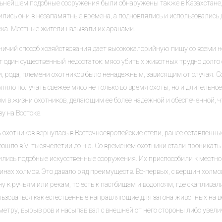
льнейшем подобные сооружения были обнаружены также в Казахстане, 
лись они в незапамятные времена, а подновлялись и использовались д
века. Местные жители называли их аранами.
ничий способ хозяйствования дает высококалорийную пищу со всеми 
т один существенный недостаток: мясо убитых животных трудно долго 
и, рода, племени охотников было ненадежным, зависящим от случая. 
ляло получать свежее мясо не только во время охоты, но и длительно
ом в жизни охотников, делающим ее более надежной и обеспеченной, 
у на Востоке.
 охотников вернулась в Восточноевропейские степи, ранее оставленны
ошло в VI тысячелетии до н.э. Со временем охотники стали проникать 
ились подобные искусственные сооружения. Их приспособили к местно
нах холмов. Это давало ряд преимуществ. Во-первых, с вершин холмов,
у к ручьям или рекам, то есть к пастбищам и водопоям, где скаплива
льзоваться как естественные направляющие для загона животных на 
етру, вырыв ров и насыпав вал с внешней от него стороны либо увели