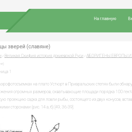
На главную
В
цы зверей (славяне)
и
Великая Скифия история докиевской Руси
АБОРИГЕНЫ ЕВРОПЫ И
/
/
не)
ница 1
аэрофотосъемках на плато Устюрт в Приаральских степях были обна
ужения огромных размеров, охватывающие площади порядка 100 гект
ую проекцию садка для ловли рыбы, состоящего из двух конусов, вста
ими сторонами (рис. 14 а, б) [49, 36-39].