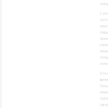
тизну
С это
пусто
смыс
ловц
прихо
огра
леса
попад
этим
Есть
врем
Гриш
назыв
подтв
где 