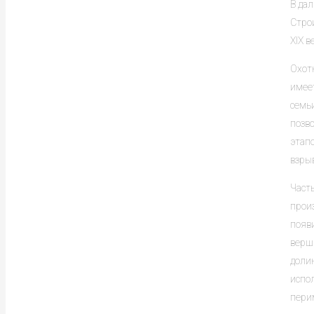
В да
Строи
XIX 
Охот
имее
семь
позво
этап
взрыв
Часть
произ
появ
верши
долин
испо
перим