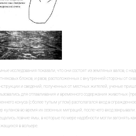
ные исследования показали, что они состоят из земляных валов, с на
тняковых блоков, и рвов, расположенных с внутренней стороны от охв
онструкции и сведений, полученных от местных жителей, ученые пришл
льзовались для отлавливания и временного содержания животных (пр
еннего конуса (с более тупым углом) располагался вход в огражденное
р куланов во время их сезонных миграций, после чего вход закрывали
ещались ловчие ямы, в которые по мере надобности могли загонять ка
ржащихся в вольере.