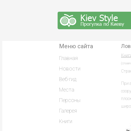
Меню сайта
Лов
Книг
Главная
(славя
Новости
Стра
Веб-гид
При 
Места
соор
плоск
Персоны
широк
Галерея
Книги