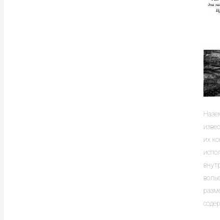
Назем
извес
их к
испо
внутр
волье
разм
соде