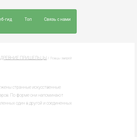
еб-гид
Топ
Связь с нами
 ДРЕВНИЕ ПРИШЕЛЬЦЫ
/ Ловцы зверей
ружены странные искусственные
аров. По форме они напоминают
вленных один в другой и соединенных