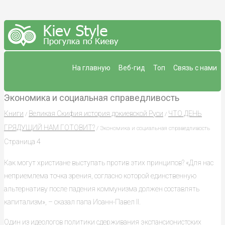
На главную
Веб-гид
Топ
Связь с нами
Экономика и социальная справедливость
Книги
Великая Скифия история докиевской Руси
ЧТО ДЕНЬ
/
/
ГРЯДУЩИЙ НАМ ГОТОВИТ?
/ Экономика и социальная справедливость
Страница 4
Как могут христиане выступать против этих принципов? «Для нас
неприемлема точка зрения, согласно которой единственную
альтернативу после падения коммунизма должен составлять
капитализм», – сказал папа Иоанн-Павел II.
Один из идеологов политики сдерживания экспансионистских