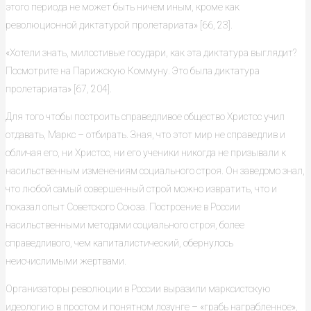
этого периода не может быть ничем иным, кроме как
революционной диктатурой пролетариата» [66, 23].
«Хотели знать, милостивые государи, как эта диктатура выглядит?
Посмотрите на Парижскую Коммуну. Это была диктатура
пролетариата» [67, 204].
Для того чтобы построить справедливое общество Христос учил
отдавать, Маркс – отбирать. Зная, что этот мир не справедлив и
обличая его, ни Христос, ни его ученики никогда не призывали к
насильственным изменениям социального строя. Он заведомо знал,
что любой самый совершенный строй можно извратить, что и
показал опыт Советского Союза. Построение в России
насильственными методами социального строя, более
справедливого, чем капиталистический, обернулось
неисчислимыми жертвами.
Организаторы революции в России выразили марксистскую
идеологию в простом и понятном лозунге – «грабь награбленное»,