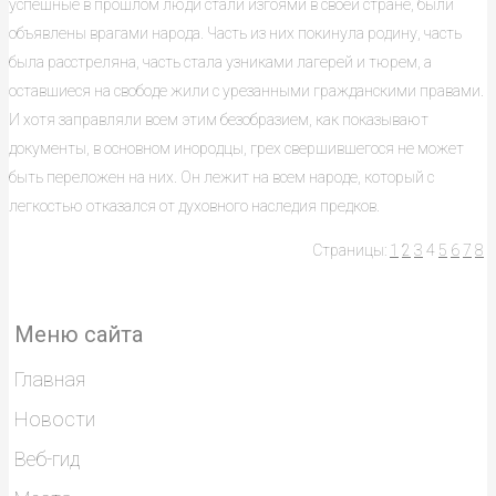
успешные в прошлом люди стали изгоями в своей стране, были
объявлены врагами народа. Часть из них покинула родину, часть
была расстреляна, часть стала узниками лагерей и тюрем, а
оставшиеся на свободе жили с урезанными гражданскими правами.
И хотя заправляли всем этим безобразием, как показывают
документы, в основном инородцы, грех свершившегося не может
быть переложен на них. Он лежит на всем народе, который с
легкостью отказался от духовного наследия предков.
Страницы:
1
2
3
4
5
6
7
8
Меню сайта
Главная
Новости
Веб-гид