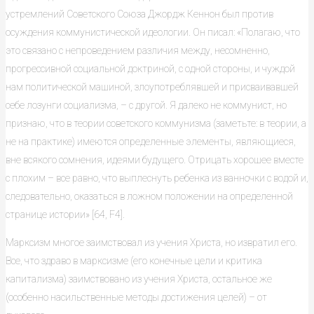
устремлений Советского Союза Джордж Кеннон был против
осуждения коммунистической идеологии. Он писал: «Полагаю, что
это связано с непроведением различия между, несомненно,
прогрессивной социальной доктриной, с одной стороны, и чуждой
нам политической машиной, злоупотреблявшей и присваивавшей
себе лозунги социализма, – с другой. Я далеко не коммунист, но
признаю, что в теории советского коммунизма (заметьте: в теории, а
не на практике) имеются определенные элементы, являющиеся,
вне всякого сомнения, идеями будущего. Отрицать хорошее вместе
с плохим – все равно, что выплеснуть ребенка из ванночки с водой и,
следовательно, оказаться в ложном положении на определенной
странице истории» [64, F4].
Марксизм многое заимствовал из учения Христа, но извратил его.
Все, что здраво в марксизме (его конечные цели и критика
капитализма) заимствовано из учения Христа, остальное же
(особенно насильственные методы достижения целей) – от