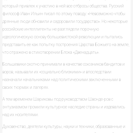
который привлек к участию в ней все отбросы общества. Русский
философ Иван Ильин писал по этому поводу: «Невозможно чтобы
дрянные люди обновили и оздоровили государство». Но некоторые
российские интеллигенты не разглядели порочную
идеологическую основу большевистской революции и пытались
представить ее как попытку построения Царства Божьего на земле,
что отражено в стихотворении Блока «Двенадцать».
Большевики охотно принимали в качестве союзников бандитов и
воров, называли их «социально близкими» и впоследствии
назначали начальниками над политическими заключенными в
своих тюрмах и лагерях.
А тем временем Шариковы под руководством Швонде-ров с
энтузиазмом громили культурное наследие страны и издевались
над их носителями.
Духовенство, деятели культуры, науки и техники, образованные и