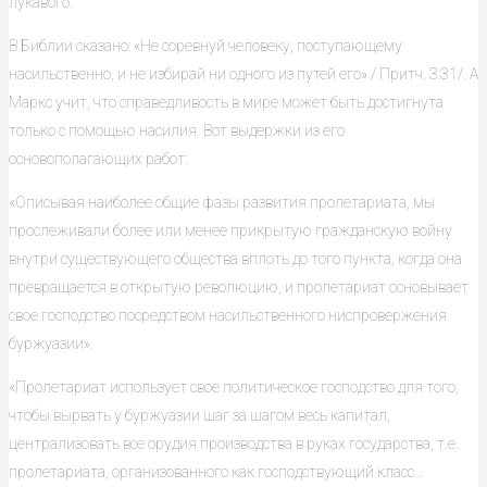
лукавого.
В Библии сказано: «Не соревнуй человеку, поступающему
насильственно, и не избирай ни одного из путей его» / Притч. 3:31/. А
Маркс учит, что справедливость в мире может быть достигнута
только с помощью насилия. Вот выдержки из его
основополагающих работ:
«Описывая наиболее общие фазы развития пролетариата, мы
прослеживали более или менее прикрытую гражданскую войну
внутри существующего общества вплоть до того пункта, когда она
превращается в открытую революцию, и пролетариат основывает
свое господство посредством насильственного ниспровержения
буржуазии».
«Пролетариат использует свое политическое господство для того,
чтобы вырвать у буржуазии шаг за шагом весь капитал,
централизовать все орудия производства в руках государства, т.е.
пролетариата, организованного как господствующий класс…