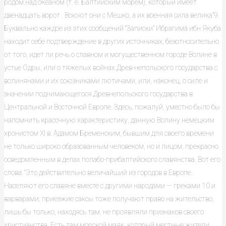
родом.над океаном (т. е. Балтийским морем), который имеет
двенадцать ворот . Воюют они с Мешко, а их военная сила велика”9.
Буквально каждое из этих сообщений “Записки” Ибрагима ибн Якуба
находит себе подтверждение в других источниках, безотносительно
от того, идет ли речь о славном и могущественном городе Волине в
устье Одры, или о тяжелых войнах Древ-непольского государства с
волинянами и их союзниками лютичами, или, наконец, о силе и
значении поднимающегося Древнепольского государства в
Центральной и Восточной Европе. Здесь, пожалуй, уместно было бы
напомнить красочную характеристику, данную Волину немецким
хронистом XI в. Адамом Бременским, бывшим для своего времени
не только широко образованным человеком, но и лицом, прекрасно
осведомленным в делах полабо-прибалтийского славянства. Вот его
слова: “Это действительно величайший из городов в Европе.
Населяют его славяне вместе с другими народами — греками 10 и
варварами; приезжие саксы тоже получают право на жительство,
лишь бы только, находясь там, не проявляли признаков своего
христианства. Есть там морской маяк, который местные жители