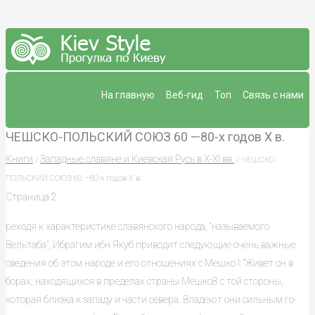
На главную
Веб-гид
Топ
Связь с нами
ЧЕШСКО-ПОЛЬСКИЙ СОЮЗ 60 —80-х годов X в.
Книги
Западные славяне и Киевская Русь в X-XI вв.
/
/ ЧЕШСКО-
ПОЛЬСКИЙ СОЮЗ 60 —80-х годов X в.
Страница 2
реходя к характеристике славянского народа, “называемого
Вельтаба”, Ибрагим ибн Якуб приводит следующие очень важные
сведения об этом народе и его отношениях с Мешко I: “Живет он в
борах, находящихся в пределах страны Мешко8 с той стороны,
которая близка к западу и части севера. Владеют они сильным го-