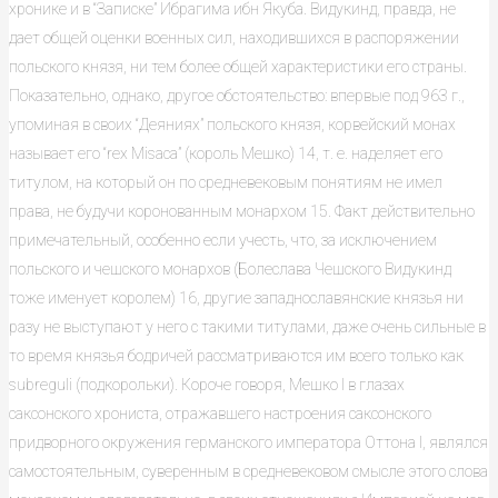
хронике и в “Записке” Ибрагима ибн Якуба. Видукинд, правда, не
дает общей оценки военных сил, находившихся в распоряжении
польского князя, ни тем более общей характеристики его страны.
Показательно, однако, другое обстоятельство: впервые под 963 г.,
упоминая в своих “Деяниях” польского князя, корвейский монах
называет его “rex Misaca” (король Мешко) 14, т. е. наделяет его
титулом, на который он по средневековым понятиям не имел
права, не будучи коронованным монархом 15. Факт действительно
примечательный, особенно если учесть, что, за исключением
польского и чешского монархов (Болеслава Чешского Видукинд
тоже именует королем) 16, другие западнославянские князья ни
разу не выступают у него с такими титулами, даже очень сильные в
то время князья бодричей рассматриваются им всего только как
subreguli (подкорольки). Короче говоря, Мешко I в глазах
саксонского хрониста, отражавшего настроения саксонского
придворного окружения германского императора Оттона I, являлся
самостоятельным, суверенным в средневековом смысле этого слова