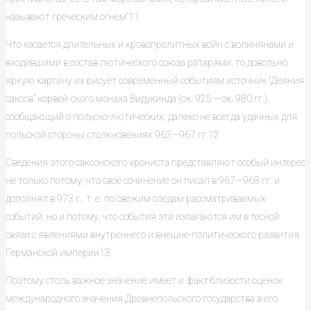
называют греческим огнем”11.
Что касается длительных и кровопролитных войн с волинянами и
входившими в состав лютического союза ратарями, то довольно
яркую картину их рисует современный событиям источник “Деяния
саксов” корвей-ского монаха Видукинда (ок. 925 —ок. 980 гг.),
сообщающий о польско-лютических, далеко не всегда удачных для
польской стороны столкновениях 963—967 гг.12
Сведения этого саксонского хрониста представляют особый интерес
не только потому, что свое сочинение он писал в 967—968 гг. и
дополнял в 973 г., т. е. по свежим следам рассматриваемых
событий, но и потому, что события эти излагаются им в тесной
связи с явлениями внутреннего и внешне-политического развития
Германской империи13.
Поэтому столь важное значение имеет и факт близости оценок
международного значения Древнепольского государства в его