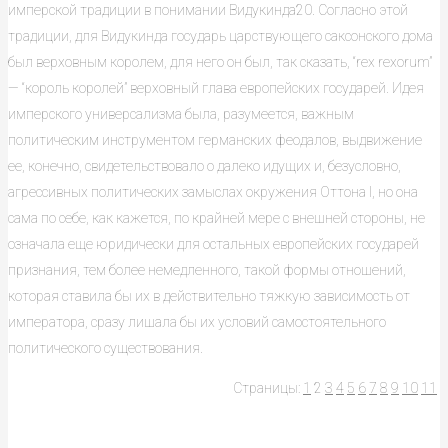
имперской традиции в понимании Видукинда20. Согласно этой
традиции, для Видукинда государь царствующего саксонского дома
был верховным королем, для него он был, так сказать, “rex rexorum”
— “король королей” верховный глава европейских государей. Идея
имперского универсализма была, разумеется, важным
политическим инструментом германских феодалов, выдвижение
ее, конечно, свидетельствовало о далеко идущих и, безусловно,
агрессивных политических замыслах окружения Оттона I, но она
сама по себе, как кажется, по крайней мере с внешней стороны, не
означала еще юридически для остальных европейских государей
признания, тем более немедленного, такой формы отношений,
которая ставила бы их в действительно тяжкую зависимость от
императора, сразу лишала бы их условий самостоятельного
политического существования.
Страницы:
1
2
3
4
5
6
7
8
9
10
11