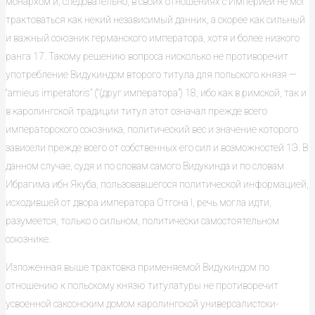
монархом и, следовательно, в своих отношениях с Империей не мог
трактоваться как некий независимый данник, а скорее как сильный
и важный союзник германского императора, хотя и более низкого
ранга 17. Такому решению вопроса нисколько не противоречит
употребление Видукиндом второго титула для польского князя —
“amieus imperatoris” (“(друг императора”) 18, ибо как в римской, так и
в каролингской традиции титул этот означал прежде всего
императорского союзника, политический вес и значение которого
зависели прежде всего от собственных его сил и возможностей 1Э. В
данном случае, судя и по словам самого Видукинда и по словам
Ибрагима ибн Якуба, пользовавшегося политической информацией,
исходившей от двора императора Отгона I, речь могла идти,
разумеется, только о сильном, политически самостоятельном
союзнике.
Изложенная выше трактовка применяемой Видукиндом по
отношению к польскому князю титулатуры не противоречит
усвоенной саксонским домом каролингской универсалистски-