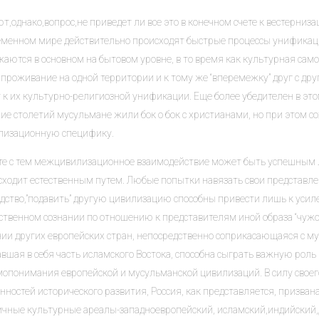
т,однако,вопрос,не приведет ли все это в конечном счете к вестерниза
еменном мире действительно происходят быстрые процессы унификац
аются в основном на бытовом уровне, в то время как культурная самоб
проживание на одной территории и к тому же “вперемежку” друг с др
 к их культурно-религиозной унификации. Еще более убедителен в это
ие столетий мусульмане жили бок о бок с христианами, но при этом с
лизационную специфику.
те с тем межцивилизационное взаимодействие может быть успешным ли
сходит естественным путем. Любые попытки навязать свои представлен
одство,”подавить” другую цивилизацию способны привести лишь к ус
твенном сознании по отношению к представителям иной образа “чужого”
чии других европейских стран, непосредственно соприкасающаяся с му
вшая в себя часть исламского Востока, способна сыграть важную роль
мопонимания европейской и мусульманской цивилизаций. В силу своег
нностей исторического развития, Россия, как представляется, призва
ичные культурные ареалы-западноевропейский, исламский,индийский,