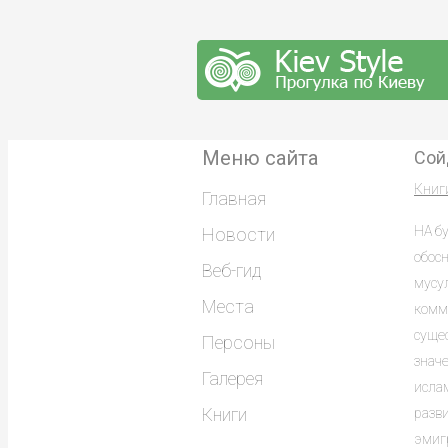
Меню сайта
Сой
Книг
Главная
НА б
Новости
обос
Веб-гид
мусу
Места
комм
суще
Персоны
знач
Галерея
исла
Книги
разв
эмиг