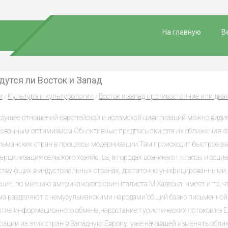
На главную
В
дутся ли Восток и Запад
и
Культура и культурология
Восток и запад противостояние или диа
/
/
удущее отношений европейской и исламской цивилизаций можно,видим
нованным оптимизмом.Обьективные предпосылки для их сближения со
льманских стран в процессы модернизации.Там происходит быстрое р
ерцилизация сельского хозяйства, в городах возникают классы и соци
ствующих в индустриальных странах, достаточно унифицированными
ение, по мнению американского ориенталиста М.Хадсона, имеет и то, 
ма разделяют с немусульманскими народами”общий базис письменной
итие информационного обмена,наростание туристических потоков из 
рации из этих стран в Западную Европу, уже начавшей изменять облик