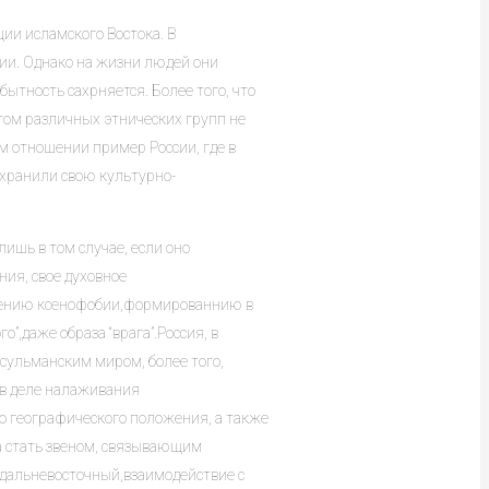
ции исламского Востока. В
ии. Однако на жизни людей они
ытность сахрняется. Более того, что
угом различных этнических групп не
м отношении пример России, где в
охранили свою культурно-
шь в том случае, если оно
ия, свое духовное
илению ксенофобии,формированнию в
,даже образа “врага”.Россия, в
сульманским миром, более того,
 в деле налаживания
о географического положения, а также
на стать звеном, связывающим
дальневосточный,взаимодействие с