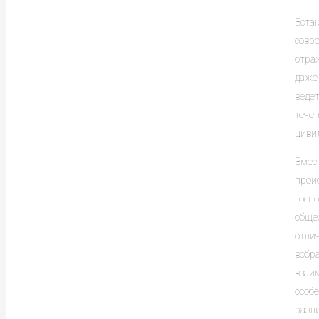
Встаю
совр
отраж
даже 
ведет
течен
циви
Вмес
прои
госп
общес
отли
вобра
взаи
особе
разл