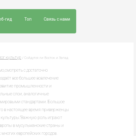
еб-гид
Топ
Связь с нами
лог культур
/ Сойдутся ли Восток и Запад
о,смотреть с достаточно
здаёт все большее вовлечение
азвитие промышленности и
альные слои, аналогичные
 мировыми стандартами. Большое
что в настоящее время приверженцы
 культуры.”Важную роль играют
Европы в мусульманские страны и
 многих европейских городов.