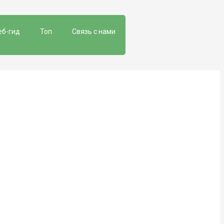
еб-гид
Топ
Связь с нами