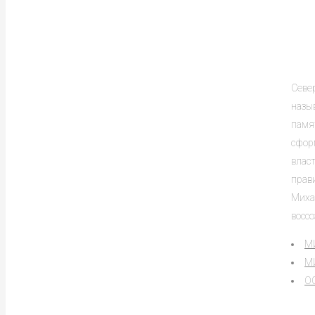
Север
назы
памя
сфор
влас
прав
Миха
воссо
М
М
О