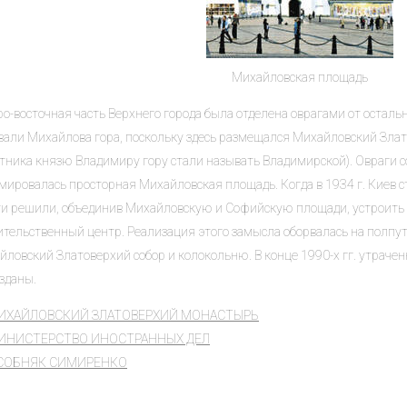
Михайловская площадь
о-восточная часть Верхнего города была отделена оврагами от остальн
вали Михайлова гора, поскольку здесь размещался Михайловский Зла
тника князю Владимиру гору стали называть Владимирской). Овраги 
мировалась просторная Михайловская площадь. Когда в 1934 г. Киев с
ти решили, объединив Михайловскую и Софийскую площади, устроить 
ительственный центр. Реализация этого замысла оборвалась на полпут
йловский Златоверхий собор и колокольню. В конце 1990-х гг. утрач
зданы.
ИХАЙЛОВСКИЙ ЗЛАТОВЕРХИЙ МОНАСТЫРЬ
ИНИСТЕРСТВО ИНОСТРАННЫХ ДЕЛ
СОБНЯК СИМИРЕНКО