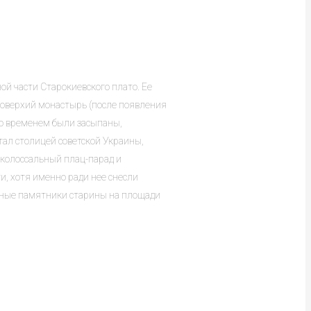
ой части Старокиевского плато. Ее
товерхий монастырь (после появления
со временем были засыпаны,
тал столицей советской Украины,
колоссальный плац-парад и
и, хотя именно ради нее снесли
енные памятники старины на площади