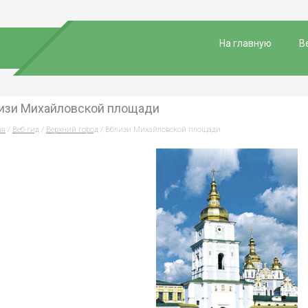
На главную
В
изи Михайловской площади
ая
/
Веб-гид
/
Верхний город
/ Вблизи Михайловской площади