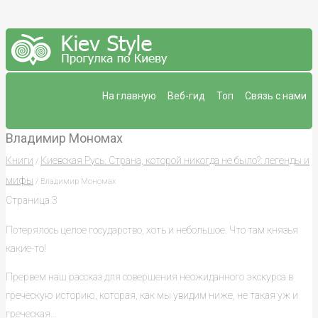
На главную
Веб-гид
Топ
Связь с нами
Владимир Мономах
Книги
Киевская Русь. Страна, которой никогда не было?: легенды и
/
мифы
/ Владимир Мономах
Страница 3
Потерялось целое государство, хоть и небольшое. Что там князья
какие-то!
Прервем наш рассказ для совершения неожиданного экскурса в
греческую историю, которая, как мы увидим ниже, не такая уж и
греческая…