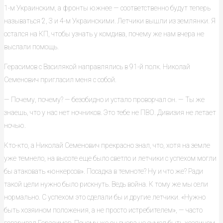
1-м Украинским, а фронты южнее — соответственно будут теперь
называться 2, 3 и 4-м Украинскими. Летчики вышли из землянки. Я
остался на КП, чтобы узнать у комдива, почему же нам вчера не
выслали помощь.
Герасимов с Василякой направлялись в 91-й полк. Николай
Семенович пригласил меня с собой.
— Почему, почему? — безобидно и устало проворчал он. — Ты же
знаешь, что у нас нет ночников. Это тебе не ПВО. Дивизия не летает
ночью.
Кто-кто, а Николай Семенович прекрасно знал, что, хотя на земле
уже темнело, на высоте еще было светло и летчики с успехом могли
бы атаковать «юнкерсов». Посадка в темноте? Ну и что же? Ради
такой цели нужно было рискнуть. Ведь война. К тому же мы сели
нормально. С успехом это сделали бы и другие летчики. «Нужно
быть хозяином положения, а не просто истребителем», — часто