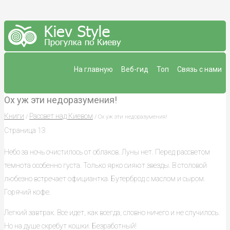
На главную
Веб-гид
Топ
Связь с нами
Ох уж эти недоразумения!
Книги
Рассвет над Киевом
/
/ Ох уж эти недоразумения!
Страница 13
Небо за ночь очистилось от облаков. Луны нет. Перед рассветом
темнота особенно густа. Только ярко сияют звезды. В столовой
любезно встречает официантка. Бутерброд с маслом и сыром.
Горячий кофе.
Легкий завтрак. Все идет, как всегда, словно ничего и не случилось.
Но на душе скребут кошки. Безработный!