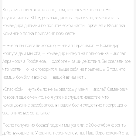
Когда мы приехали на аэродром, восток уже розовел. Все
спустились на КП. Здесь находились Герасимов, заместитель
командира дивизии по политической части Горбачев и Василяка.
Командир полка пригласил всех сесть.
— Вчера вы воевали хорошо, — начал Герасимов. — Командир
корпуса да и мы оба, — командир кивнул на полковника Николая
Аврамовича Горбачева, — одобряем ваши действия. Вы сделали все,
что могли. Но, как говорится, выше себя не прыгнешь. В том, что
немцы бомбили войска, — вашей вины нет…
«Спасибо!» — чуть было не вырвалось у меня. Николай Семенович
говорил еще о чем-то, но я уже не слушал: известие, что
командование разобралось в нашем бое и следствие прекращено,
заслонило все остальное.
После получения боевой задачи мы узнали: с 20 октября фронты,
действующие на Украине, переименованы. Наш Воронежский стал