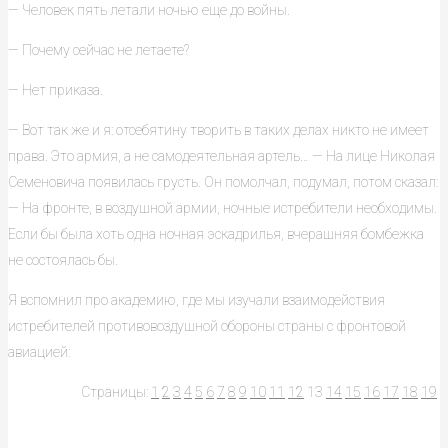
— Человек пять летали ночью еще до войны.
— Почему сейчас не летаете?
— Нет приказа.
— Вот так же и я: отсебятину творить в таких делах никто не имеет
права. Это армия, а не самодеятельная артель… — На лице Николая
Семеновича появилась грусть. Он помолчал, подумал, потом сказал:
— На фронте, в воздушной армии, ночные истребители необходимы.
Если бы была хоть одна ночная эскадрилья, вчерашняя бомбежка
не состоялась бы.
Я вспомнил про академию, где мы изучали взаимодействия
истребителей противовоздушной обороны страны с фронтовой
авиацией:
Страницы:
1
2
3
4
5
6
7
8
9
10
11
12
13
14
15
16
17
18
19