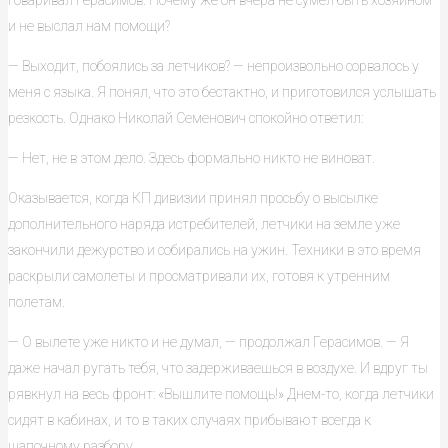
говаривал Герасимов. Почему же он вчера не сумел быть хозяином
и не выслал нам помощи?
— Выходит, побоялись за летчиков? — непроизвольно сорвалось у
меня с языка. Я понял, что это бестактно, и приготовился услышать
резкость. Однако Николай Семенович спокойно ответил:
— Нет, не в этом дело. Здесь формально никто не виноват.
Оказывается, когда КП дивизии принял просьбу о высылке
дополнительного наряда истребителей, летчики на земле уже
закончили дежурство и собирались на ужин. Техники в это время
раскрыли самолеты и просматривали их, готовя к утренним
полетам.
— О вылете уже никто и не думал, — продолжал Герасимов. — Я
даже начал ругать тебя, что задерживаешься в воздухе. И вдруг ты
рявкнул на весь фронт: «Вышлите помощь!» Днем-то, когда летчики
сидят в кабинах, и то в таких случаях прибывают всегда к
шапочному разбору.