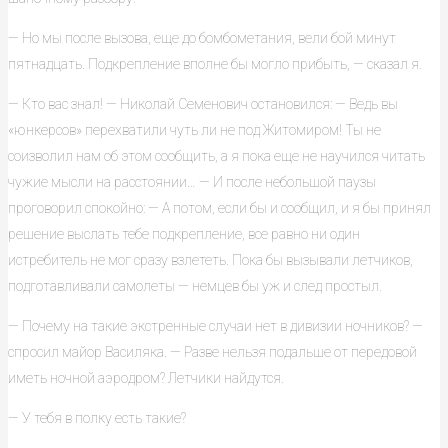
— Но мы после вызова, еще до бомбометания, вели бой минут
пятнадцать. Подкрепление вполне бы могло прибыть, — сказал я.
— Кто вас знал! — Николай Семенович остановился: — Ведь вы
«юнкерсов» перехватили чуть ли не под Житомиром! Ты не
соизволил нам об этом сообщить, а я пока еще не научился читать
чужие мысли на расстоянии… — И после небольшой паузы
проговорил спокойно: — А потом, если бы и сообщил, и я бы принял
решение выслать тебе подкрепление, все равно ни один
истребитель не мог сразу взлететь. Пока бы вызывали летчиков,
подготавливали самолеты — немцев бы уж и след простыл.
— Почему на такие экстренные случаи нет в дивизии ночников? —
спросил майор Василяка. — Разве нельзя подальше от передовой
иметь ночной аэродром? Летчики найдутся.
— У тебя в полку есть такие?