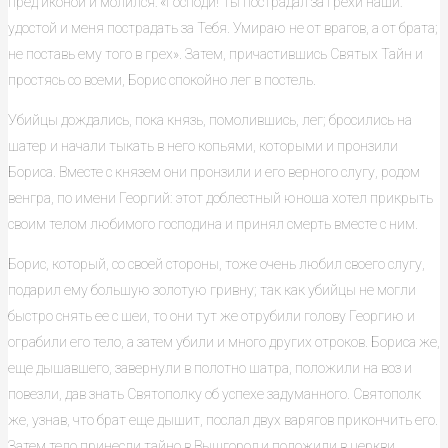
пред иконой и молился: «Господи! Ты пострадал за грехи наши:
удостой и меня пострадать за Тебя. Умираю не от врагов, а от брата;
не поставь ему того в грех». Затем, причастившись Святых Тайн и
простясь со всеми, Борис спокойно лег в постель.
Убийцы дождались, пока князь, помолившись, лег; бросились на
шатер и начали тыкать в него копьями, которыми и пронзили
Бориса. Вместе с князем они пронзили и его верного слугу, родом
венгра, по имени Георгий: этот доблестный юноша хотел прикрыть
своим телом любимого господина и принял смерть вместе с ним.
Борис, который, со своей стороны, тоже очень любил своего слугу,
подарил ему большую золотую гривну; так как убийцы не могли
быстро снять ее с шеи, то они тут же отрубили голову Георгию и
ограбили его тело, а затем убили и много других отроков. Бориса же,
еще дышавшего, завернули в полотно шатра, положили на воз и
повезли, дав знать Святополку об успехе задуманного. Святополк
же, узнав, что брат еще дышит, послал двух варягов прикончить его.
Затем тело принесли тайно в Вышгород и положили в церкви