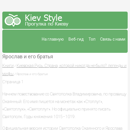
На главную
Веб-гид
Топ
Связь с нами
Ярослав и его братья
Книги
Киевская Русь. Страна, которой никогда не было?: легенды и
/
мифы
/ Ярослав и его братья
Страница 1
Начнем повествование со Святополка Владимировича, по прозвищу
Окаянный. Его имя пишется на монетах как «Стоплуг»,
«Святоплук», «Святоплуг». Но официально принято писать
Святополк. Годы княжения 1015–1019.
Официальная версия истории Святополка Окаянного и Ярослава