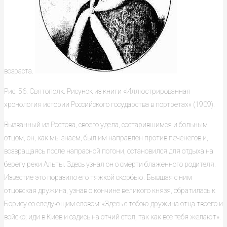
возраста.
Рис. 56. Святополк. Рисунок из книги «Иллюстрированная
хронология истории Российского государства в портретах» (1909).
Вызванный из Ростова, своего удела, состарившимся и больным
отцом, он, как мы знаем, был им направлен против печенегов и,
возвращаясь после напрасной погони, остановился для отдыха на
берегу реки Альты. Здесь узнал он о смерти блаженного родителя.
Известие это поразило его тяжкой скорбью. Бывшая с ним
отцовская дружина, узнав о кончине великого князя, обратилась к
Борису со следующим словом: «Здесь с тобою дружина отца твоего и
войско; иди в Киев и садись на отчий стол, так как все тебя желают».