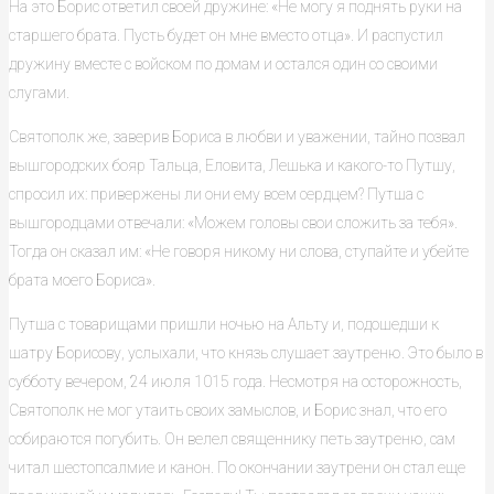
На это Борис ответил своей дружине: «Не могу я поднять руки на
старшего брата. Пусть будет он мне вместо отца». И распустил
дружину вместе с войском по домам и остался один со своими
слугами.
Святополк же, заверив Бориса в любви и уважении, тайно позвал
вышгородских бояр Тальца, Еловита, Лешька и какого-то Путшу,
спросил их: привержены ли они ему всем сердцем? Путша с
вышгородцами отвечали: «Можем головы свои сложить за тебя».
Тогда он сказал им: «Не говоря никому ни слова, ступайте и убейте
брата моего Бориса».
Путша с товарищами пришли ночью на Альту и, подошедши к
шатру Борисову, услыхали, что князь слушает заутреню. Это было в
субботу вечером, 24 июля 1015 года. Несмотря на осторожность,
Святополк не мог утаить своих замыслов, и Борис знал, что его
собираются погубить. Он велел священнику петь заутреню, сам
читал шестопсалмие и канон. По окончании заутрени он стал еще