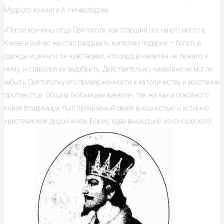
Мудрого из книги А. Нечволодова:
«После кончины отца Святополк как старший сел на его место в
Киеве и сейчас же стал раздавать жителям подарки — богатые
одежды и деньги; он чувствовал, что сердце киевлян не лежало к
нему, и старался их задобрить. Действительно, киевляне не могли
забыть Святополку его приверженности к католичеству и восстание
против отца. Общим любимцем киевлян, так же как и покойного
князя Владимира, был прекрасный своей внешностью и истинно
христианской душой князь Борис, едва вышедший из юношеского