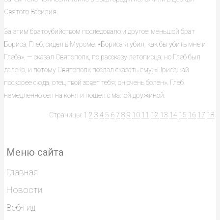
Святого Василия.
За этим братоубийством последовало и другое: меньшой брат
Бориса, Глеб, сидел в Муроме. «Бориса я убил, как бы убить мне и
Глеба», — сказал Святополк, по рассказу летописца; но Глеб был
далеко, и потому Святополк послал сказать ему: «Приезжай
поскорее сюда, отец твой зовет тебя; он очень болен». Глеб
немедленно сел на коня и пошел с малой дружиной.
Страницы:
1
2
3
4
5
6
7
8
9
10
11
12
13
14
15
16
17
18
Меню сайта
Главная
Новости
Веб-гид