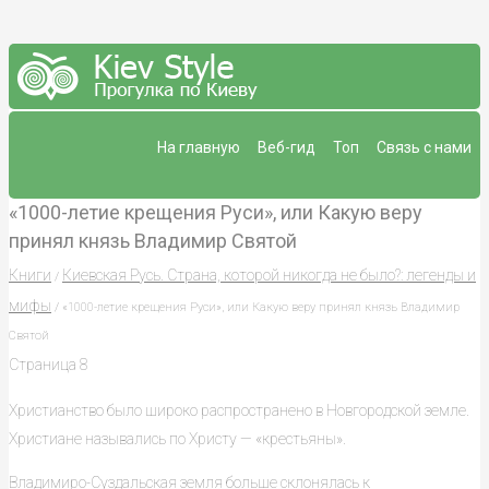
На главную
Веб-гид
Топ
Связь с нами
«1000-летие крещения Руси», или Какую веру
принял князь Владимир Святой
Книги
Киевская Русь. Страна, которой никогда не было?: легенды и
/
мифы
/ «1000-летие крещения Руси», или Какую веру принял князь Владимир
Святой
Страница 8
Христианство было широко распространено в Новгородской земле.
Христиане назывались по Христу — «крестьяны».
Владимиро-Суздальская земля больше склонялась к