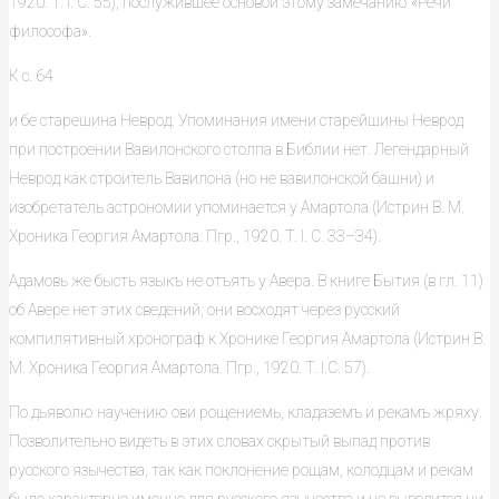
1920. T. I. С. 55), послужившее основой этому замечанию «Речи
философа».
К с. 64
и бе старешина Неврод. Упоминания имени старейшины Неврод
при построении Вавилонского столпа в Библии нет. Легендарный
Неврод как строитель Вавилона (но не вавилонской башни) и
изобретатель астрономии упоминается у Амартола (Истрин В. М.
Хроника Георгия Амартола. Пгр., 1920. T. I. С. 33–34).
Адамовь же бысть языкъ не отъять у Авера. В книге Бытия (в гл. 11)
об Авере нет этих сведений; они восходят через русский
компилятивный хронограф к Хронике Георгия Амартола (Истрин В.
М. Хроника Георгия Амартола. Пгр., 1920. T. I.C. 57).
По дьяволю научению ови рощениемь, кладаземъ и рекамъ жряху.
Позволительно видеть в этих словах скрытый выпад против
русского язычества, так как поклонение рощам, колодцам и рекам