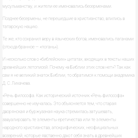
мусульманству, и жители ее именовались бесерменами.
Позднее бесермены, не перешедшие в христианство, влились в
татарскую нацию.
Те же, кто сохранил веру в языческих богов, именовались паганами
(отсюда бранное — «погань»).
И несколько слов о «библейских» цитатах, входящих в тексты наших
древнейших летописей. Почему «в Библии этих слов нет»? Так как
сам я не великий знаток Библии, то обратимся к помощи академика
Д. С. Лихачева.
«Речь философа. Как исторический источник «Речь философа»
совершенно не изучалась. Это объясняется тем, что старая
дворянская и буржуазная наука стремилась затушевать,
завуалировать те элементы еретичества или те элементы
народного христианства, апокрифических, неофициальных
воззрений, которые явственно дают себя знать в древнейших