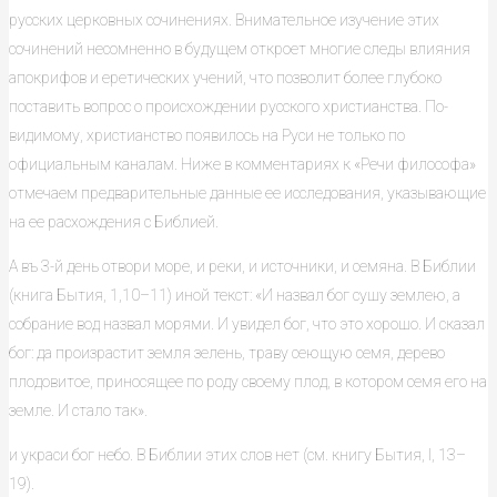
русских церковных сочинениях. Внимательное изучение этих
сочинений несомненно в будущем откроет многие следы влияния
апокрифов и еретических учений, что позволит более глубоко
поставить вопрос о происхождении русского христианства. По-
видимому, христианство появилось на Руси не только по
официальным каналам. Ниже в комментариях к «Речи философа»
отмечаем предварительные данные ее исследования, указывающие
на ее расхождения с Библией.
А въ 3-й день отвори море, и реки, и источники, и семяна. В Библии
(книга Бытия, 1,10–11) иной текст: «И назвал бог сушу землею, а
собрание вод назвал морями. И увидел бог, что это хорошо. И сказал
бог: да произрастит земля зелень, траву сеющую семя, дерево
плодовитое, приносящее по роду своему плод, в котором семя его на
земле. И стало так».
и украси бог небо. В Библии этих слов нет (см. книгу Бытия, I, 13–
19).