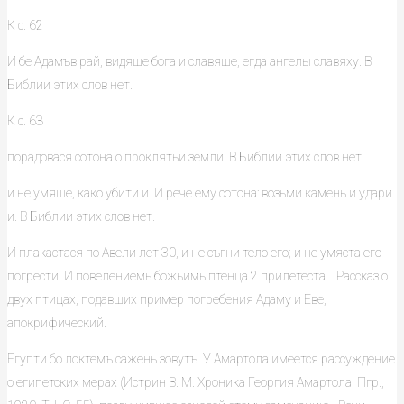
К с. 62
И бе Адамъв рай, видяше бога и славяше, егда ангелы славяху. В
Библии этих слов нет.
К с. 6З
порадовася сотона о проклятьи земли. В Библии этих слов нет.
и не умяше, како убити и. И рече ему сотона: возьми камень и удари
и. В Библии этих слов нет.
И плакастася по Авели лет 30, и не съгни тело его; и не умяста его
погрести. И повелениемь божьимь птенца 2 прилетеста… Рассказ о
двух птицах, подавших пример погребения Адаму и Еве,
апокрифический.
Егупти бо локтемъ сажень зовутъ. У Амартола имеется рассуждение
о египетских мерах (Истрин В. М. Хроника Георгия Амартола. Пгр.,