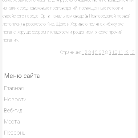
было характерно именно для русского язычества и не выводится ни
из каких средневековых произведений, посвященных истории
еврейского народа. Ср. в Начальном своде (в Новгородской первой
летописи) в рассказе о Кие, Щеке и Хориве о полянах: «бяху же
погане, жруще озером и кладязем и рощением, якоже прочий
погани».
Страницы:
1
2
3
4
5
6
7
8
9
10
11
12
13
Меню сайта
Главная
Новости
Веб-гид
Места
Персоны