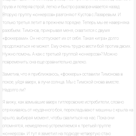
груза и потеряв строй, легко и быстро разворачивается назад.
Вторую группу «юнкерсов» разгоняют Кустов с Лазаревым. И
только третья летит в прежнем порядке. Теперь мы ее наверняка
разобьем. Тимонов, прикрывая меня, схватился с двумя
«фоккерами». Он не отпускает их от себя. Такая «игра» долго
продолжаться не может. Ему очень трудно вести бой против двоих.
Нужно помочь. А как с третьей группой «юнкерсов»? Можно
повременить: она еще сравнительно далеко.
Заметив, что я приближаюсь, «фоккеры» оставили Тимонова в
покое, уйдя вверх, в лучи солнца. Мы с Тимохой снова вместе.
Надолго ли?
Я вижу, как взмывшие вверх гитлеровские истребители, словно
отряхиваясь от неудачного боя, перекладывают машины с крыла на
крыло, выбирая момент, чтобы свалиться на нас. Пока они
опомнятся, немедленно устремляемся к третьей группе
«юнкерсов». И тут я заметил на подходе четвертую стаю