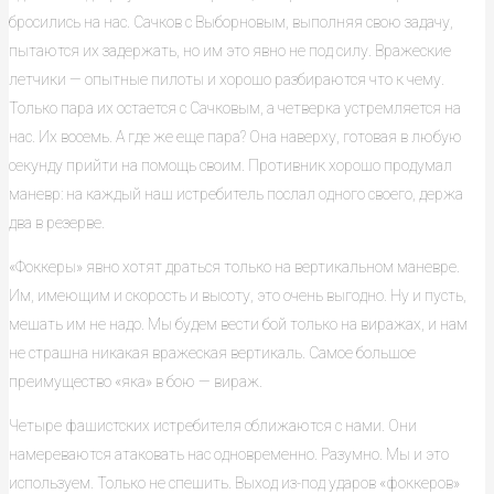
бросились на нас. Сачков с Выборновым, выполняя свою задачу,
пытаются их задержать, но им это явно не под силу. Вражеские
летчики — опытные пилоты и хорошо разбираются что к чему.
Только пара их остается с Сачковым, а четверка устремляется на
нас. Их восемь. А где же еще пара? Она наверху, готовая в любую
секунду прийти на помощь своим. Противник хорошо продумал
маневр: на каждый наш истребитель послал одного своего, держа
два в резерве.
«Фоккеры» явно хотят драться только на вертикальном маневре.
Им, имеющим и скорость и высоту, это очень выгодно. Ну и пусть,
мешать им не надо. Мы будем вести бой только на виражах, и нам
не страшна никакая вражеская вертикаль. Самое большое
преимущество «яка» в бою — вираж.
Четыре фашистских истребителя сближаются с нами. Они
намереваются атаковать нас одновременно. Разумно. Мы и это
используем. Только не спешить. Выход из-под ударов «фоккеров»