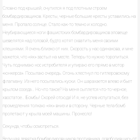
Словно под крышей, очутился я под плотным строем
бомбардировщиков. Кресты, черные большие кресты уставились на
меня. Пропало солнце. Стало как-то темно и холодно.
Неубирающиеся ноги фашистских бомбардировщиков зловеще
шевелятся над головой, будто хотят схватить меня своими
клешнями. Я очень близко от них. Скорость у нас одинакова, и мне
кажется, что «як» застыл на месте. Теперь-то нужно торопиться.
Чуть поднимаю нос истребителя и упираю его прямо в мотор
«юнкерса». Посылаю очередь. Огонь хлестнул по гитлеровскому
флагману. Из него посыпались куски. Он шарахается влево и бьет
крылом соседа… Но что такое? На меня сыплется что-то черное,
хвостатое… Бомбы! Скорей отсюда! И я, не успев испугаться, без
промедления толкаю «як» вниз и в сторону. Черные тела бомб
пролетают у крыла моей машины. Пронесло!
Секунда, чтобы осмотреться.
Ведущая девятка бомбардировщиков противника, освободившись от