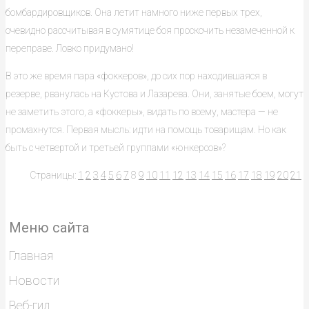
бомбардировщиков. Она летит намного ниже первых трех,
очевидно рассчитывая в сумятице боя проскочить незамеченной к
переправе. Ловко придумано!
В это же время пара «фоккеров», до сих пор находившаяся в
резерве, рванулась на Кустова и Лазарева. Они, занятые боем, могут
не заметить этого, а «фоккеры», видать по всему, мастера — не
промахнутся. Первая мысль: идти на помощь товарищам. Но как
быть с четвертой и третьей группами «юнкерсов»?
Страницы:
1
2
3
4
5
6
7
8
9
10
11
12
13
14
15
16
17
18
19
20
21
Меню сайта
Главная
Новости
Веб-гид