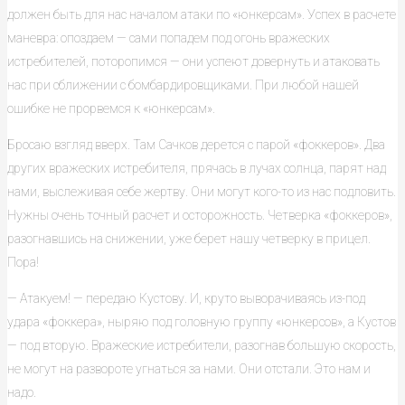
должен быть для нас началом атаки по «юнкерсам». Успех в расчете
маневра: опоздаем — сами попадем под огонь вражеских
истребителей, поторопимся — они успеют довернуть и атаковать
нас при сближении с бомбардировщиками. При любой нашей
ошибке не прорвемся к «юнкерсам».
Бросаю взгляд вверх. Там Сачков дерется с парой «фоккеров». Два
других вражеских истребителя, прячась в лучах солнца, парят над
нами, выслеживая себе жертву. Они могут кого-то из нас подловить.
Нужны очень точный расчет и осторожность. Четверка «фоккеров»,
разогнавшись на снижении, уже берет нашу четверку в прицел.
Пора!
— Атакуем! — передаю Кустову. И, круто выворачиваясь из-под
удара «фоккера», ныряю под головную группу «юнкерсов», а Кустов
— под вторую. Вражеские истребители, разогнав большую скорость,
не могут на развороте угнаться за нами. Они отстали. Это нам и
надо.