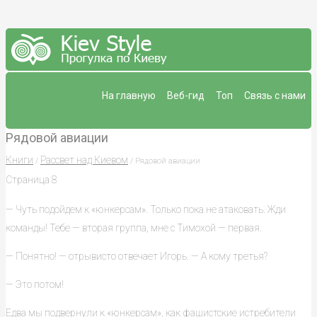
На главную
Веб-гид
Топ
Связь с нами
Рядовой авиации
Книги
Рассвет над Киевом
/
/ Рядовой авиации
Страница 8
— Чуть подойдем к «юнкерсам». Только пока не атаковать. Жди
команды! Тебе — вторая группа, мне с Тимохой — первая.
— Понятно! — отрывисто отвечает Игорь. — А кому третья?
— Это потом!
Едва мы подвернули к «юнкерсам», как фашистские истребители