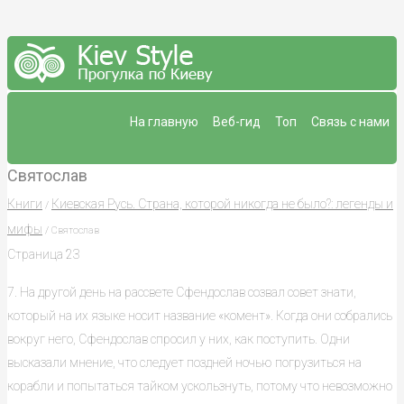
На главную
Веб-гид
Топ
Связь с нами
Святослав
Книги
Киевская Русь. Страна, которой никогда не было?: легенды и
/
мифы
/ Святослав
Страница 23
7. На другой день на рассвете Сфендослав созвал совет знати,
который на их языке носит название «комент». Когда они собрались
вокруг него, Сфендослав спросил у них, как поступить. Одни
высказали мнение, что следует поздней ночью погрузиться на
корабли и попытаться тайком ускользнуть, потому что невозможно