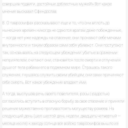
совершив подвиги, достойные доблестных мужей!» Вот какое
мнение высказал Сфендослав.
8. О тавроскифах рассказывают еще и то, что они вплоть до
нынешних времен никогда не сдаются врагам даже побежденные,
— когда нет уже надежды на спасение, они пронзают себе мечами
внутренности и таким образом сами себя убивают. Они поступают
так, основываясь на следующем убеждении: убитые в сражении
неприятелем, считают они, становятся после смерти и отлучения
души от тела рабами его в подземном мире. Страшась такого
служения, гнушаясь служить своим убийцам, они сами причиняют
себе смерть. Вот какое убеждение владеет ими.
А тогда, выслушав речь своего повелителя, росы с радостью
согласились вступить в опасную борьбу за свое спасение и приняли
решение мужественно противостоять могуществу ромеев. На
следующий день (шел шестой день недели, двадцать четвертый —
месяца июля) к заходу солнца все войско тавроскифов вышло из