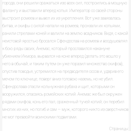
города; они решили сражаться изо всех сил, построились в мощную
фалангу и выставили вперед копья. Император со своей стороны
выстроил ромеев и вывел их из укрепления. Вот уже завязалась
битва, и скифы с силой напали на ромеев, пронзали их копьями,
ранили стрелами коней и валили на землю всадников. Видя, с какой
неистовой яростью бросался Сфендослав на ромеев и воодушевлял
к бою ряды своих, Анемас, который прославился накануне
убиением Икмора, вырвался на коне вперед (делать это вошло у
него в обычай, и таким путем он уже поразил множество скифов),
опустив поводья, устремился на предводителя оссов и, ударив его
мечом по ключице, поверг вниз головою наземь, но не убил.
Сфендослава спасли кольчужная рубаха и щит, которыми он
вооружился, опасаясь ромейских копий. Анемас же был окружен
рядами скифов, конь его пал, сраженный тучей копий; он перебил
многих из них, но погиб и сам — муж, которого никто из сверстников
не мог превзойти воинскими подвигами.
Страницы: