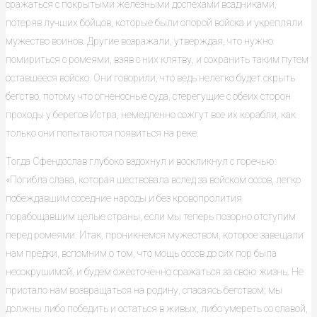
сражаться с покрытыми железными доспехами всадниками,
потеряв лучших бойцов, которые были опорой войска и укрепляли
мужество воинов. Другие возражали, утверждая, что нужно
помириться с ромеями, взяв с них клятву, и сохранить таким путем
оставшееся войско. Они говорили, что ведь нелегко будет скрыть
бегство, потому что огненосные суда, стерегущие с обеих сторон
проходы у берегов Истра, немедленно сожгут все их корабли, как
только они попытаются появиться на реке.
Тогда Сфендослав глубоко вздохнул и воскликнул с горечью:
«Погибла слава, которая шествовала вслед за войском оссов, легко
побеждавшим соседние народы и без кровопролития
порабощавшим целые страны, если мы теперь позорно отступим
перед ромеями. Итак, проникнемся мужеством, которое завещали
нам предки, вспомним о том, что мощь оссов до сих пор была
несокрушимой, и будем ожесточенно сражаться за свою жизнь. Не
пристало нам возвращаться на родину, спасаясь бегством; мы
должны либо победить и остаться в живых, либо умереть со славой,