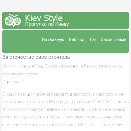
На главную
Веб-гид
Топ
Связь с нами
За отечество свое стоятель
Книги
Киевская Русь. Очерки отечественной историографии
/
/ За
отечество свое стоятель
Страница 5
С новых позиций Фроянов подходит, в частности, и к вопросу о кня­
жеской власти в вечевом Новгороде. До событий 1136-1137 гг. князь
«про­тивостоял республиканским органам лишь в той мере, в какой
сохранял за­висимость от Киева, и настолько, насколько являлся
ставленником киевско­го князя». После 1136-1137 гг. «положение