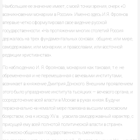
Наибольшее ее значение имеет, с моей точки зрения, очерк «О
возник­новении монархии в России». Именно здесь И.Я. Фроянов
впервые четко сформулировал свое видение русской
государственности. «На протяжении многих столетий Россия
держалась на трех фундаментальных основах . общине, или мире,
самодержавии, или монархии, и православии, или вос­точной
редакции христианства».
По наблюдению И. Я. Фроянова, монархия как таковая, т.е. не
обреме­ненная и не перемешанная с вечевыми институтами,
возникает в княжение Дмитрия Донского. Внешним проявлением
этого было упразднение инсти­тута тысяцких — вечевого органа, и
сосредоточение всей власти в Москве в руках князя. Будучи
первоначально «в немалой мере повязана высшим мос­ковским
боярством, она к исходу XV в. . усвоила самодержавный харак­тер, с
присущей ему всей полнотой политической власти в стране».
Княжеско-общинная государственность сменилась