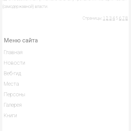
(самодержавной) власти.
Страницы:
1
2
3
4
5
6
7
8
Меню сайта
Главная
Новости
Веб-гид
Места
Персоны
Галерея
Книги