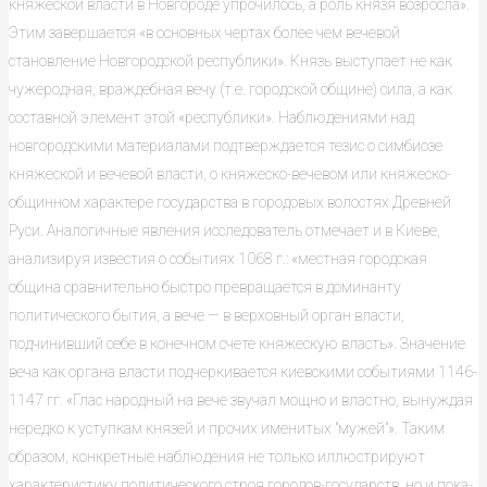
княжеской власти в Новгороде упрочилось, а роль князя возросла».
Этим завершается «в основных чертах более чем вечевой
становление Новгородской республики». Князь выступа­ет не как
чужеродная, враждебная вечу (т.е. городской общине) сила, а как
составной элемент этой «республики». Наблюдениями над
новгородскими материалами подтверждается тезис о симбиозе
княжеской и вечевой власти, о княжеско-вечевом или княжеско-
общинном характере государства в го­родовых волостях Древней
Руси. Аналогичные явления исследователь от­мечает и в Киеве,
анализируя известия о событиях 1068 г.: «местная город­ская
община сравнительно быстро превращается в доминанту
политическо­го бытия, а вече — в верховный орган власти,
подчинивший себе в конеч­ном счете княжескую власть». Значение
веча как органа власти подчеркива­ется киевскими событиями 1146-
1147 гг. «Глас народный на вече звучал мощно и властно, вынуждая
нередко к уступкам князей и прочих именитых "мужей"». Таким
образом, конкретные наблюдения не только иллюстри­руют
характеристику политического строя городов-государств, но и пока­