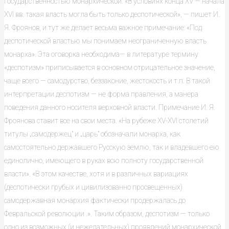
государственностью монар­хической. «В условиях конца XV — начала
XVI вв. такая власть могла быть только деспотической», — пишет И.
Я. Фроянов, и тут же делает весьма важное примечание: «Под
деспотической властью мы понимаем неограни­ченную власть
монарха». Эта оговорка необходима— в литературе тер­мину
«деспотизм» приписывается в основном отрицательное значение,
ча­ще всего — самодурство, беззаконие, жестокость и т.п. В такой
интерпре­тации деспотизм — не форма правления, а манера
поведения данного носи­теля верховной власти. Примечание И. Я.
Фроянова ставит все на свои места. «На рубеже XV-XVI столетий
титулы „самодержец" и „царь" обо­значали монарха, как
самостоятельно державшего Русскую землю, так и владевшего ею
единолично, имеющего в руках всю полноту государствен­ной
власти». «В этом качестве, хотя и в различных вариациях
(деспотиче­ски грубых и цивилизованно просвещенных)
самодержавная монархия фак­тически продержалась до
Февральской революции .». Таким образом, деспотизм — только
одно из возможных (и нежелательных) проявлений монархической