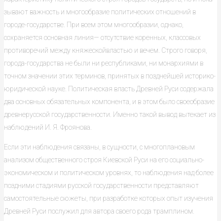
зывают важность и многообразие политических отношений в
городе-госу­дарстве. При всем этом многообразии, однако,
сохраняется основная ли­ния— отсутствие коренных, классовых
противоречий между княжескойвластью и вечем. Строго говоря,
города-государства не были ни республи­ками, ни монархиями в
точном значении этих терминов, принятых в позд­нейшей историко-
юридической науке. Политическая власть Древней Руси содержала
два основных обязательных компонента, и в этом было своеоб­разие
древнерусской государственности. Именно такой вывод вытекает из
наблюдений И. Я. Фроянова.
Если эти наблюдения связаны, в сущности, с многоплановым
анализом общественного строя Киевской Руси на его социально-
экономическом и политическом уровнях, то наблюдения над более
поздними стадиями рус­ской государственности представляют
самостоятельные сюжеты, при раз­работке которых опыт изучения
Древней Руси послужил для автора своего рода трамплином.