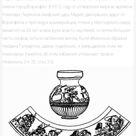
имени город Борисфен. В 3315 году от сотворения мира во времена
Киаксара Лидянина скифский царь Мадий, двинувшись вдруг от
Борисфена и преследуя киммерийцев, племя у Меотидского озера,
захватил на 28 лет в свои руки власть над Азией, но затем большая
часть скифов, сильно напоенная вином, была обманным образом
предана Галиартом, царем лидийским, и умерщвлена этим же
Киаксаром. Кажется, об этом избиении упоминает пророк
Иезекииль (гл. 32, стих 26).