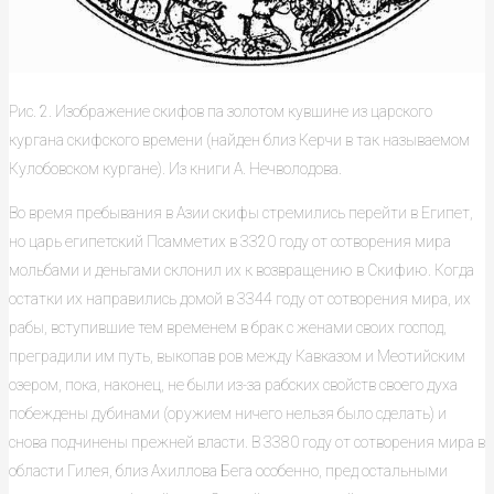
Рис. 2. Изображение скифов па золотом кувшине из царского
кургана скифского времени (найден близ Керчи в так называемом
Кулобовском кургане). Из книги А. Нечволодова.
Во время пребывания в Азии скифы стремились перейти в Египет,
но царь египетский Псамметих в 3320 году от сотворения мира
мольбами и деньгами склонил их к возвращению в Скифию. Когда
остатки их направились домой в 3344 году от сотворения мира, их
рабы, вступившие тем временем в брак с женами своих господ,
преградили им путь, выкопав ров между Кавказом и Меотийским
озером, пока, наконец, не были из-за рабских свойств своего духа
побеждены дубинами (оружием ничего нельзя было сделать) и
снова подчинены прежней власти. В 3380 году от сотворения мира в
области Гилея, близ Ахиллова Бега особенно, пред остальными