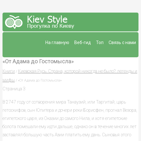
На главную
Веб-гид
Топ
Связь с нами
«От Адама до Гостомысла»
Книги
Киевская Русь. Страна, которой никогда не было?: легенды и
/
мифы
/ «От Адама до Гостомысла»
Страница 3
В 2747 году от сотворения мира Танаузий, или Таргитай, царь
гетоскифов, сын Юпитера и дочери реки Борисфен, прогнал Везора,
египетского царя, из Оказии до самого Нила, и хотя египетские
болота помешали ему идти дальше, однако он в течение многих лет
заставлял большую часть Азии платить ему дань. Сыновья этого