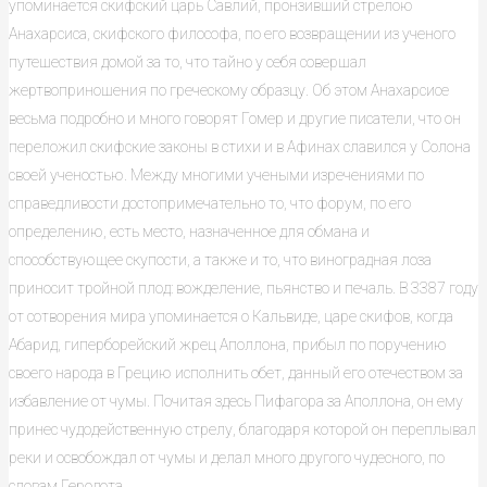
упоминается скифский царь Савлий, пронзивший стрелою
Анахарсиса, скифского философа, по его возвращении из ученого
путешествия домой за то, что тайно у себя совершал
жертвоприношения по греческому образцу. Об этом Анахарсисе
весьма подробно и много говорят Гомер и другие писатели, что он
переложил скифские законы в стихи и в Афинах славился у Солона
своей ученостью. Между многими учеными изречениями по
справедливости достопримечательно то, что форум, по его
определению, есть место, назначенное для обмана и
способствующее скупости, а также и то, что виноградная лоза
приносит тройной плод: вожделение, пьянство и печаль. В 3387 году
от сотворения мира упоминается о Кальвиде, царе скифов, когда
Абарид, гиперборейский жрец Аполлона, прибыл по поручению
своего народа в Грецию исполнить обет, данный его отечеством за
избавление от чумы. Почитая здесь Пифагора за Аполлона, он ему
принес чудодейственную стрелу, благодаря которой он переплывал
реки и освобождал от чумы и делал много другого чудесного, по
словам Геродота.