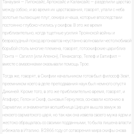
Танаузия — Липоксайс, Арпоксайс и Калаксайс — разделили царство
между собою, и во время их царствования, говорят, упали с неба
золотые пылающие плуг, секира и чаша, которые впоследствии
постоянно глубоко чтились у скифов. В это же время
приблизительно, когда тщетные усилия Троянской войны и
безрассудный поход аргонавтов неустанно волновали честолюбивой
борьбой столь многие племена, говорят, готоскифские цари близ
Понта — Сагилл (или Апенон), Пенаксагор, Телеф и Евтифил —
вместе с амазонками оказывали помощь Трое.
Тогда же, говорят, в Скифии начальником готов был философ Зевт,
преемником коего в деле преподавания наук был немного спустя
Дикиней. Кроме того, в это же приблизительно время, говорят, и
Агафирс, Гелон и Скиф, сыновья Геркулеса, основали колонию в
Сарматии, и знаменитая волшебница Цирцея вышла замуж за
некоего сарматского царя, но так как она извела своего мужа ядом и
жестоко обращалась со своими подданными, то была лишена власти
и бежала в Италию. В 2866 году от сотворения мира скифы снова