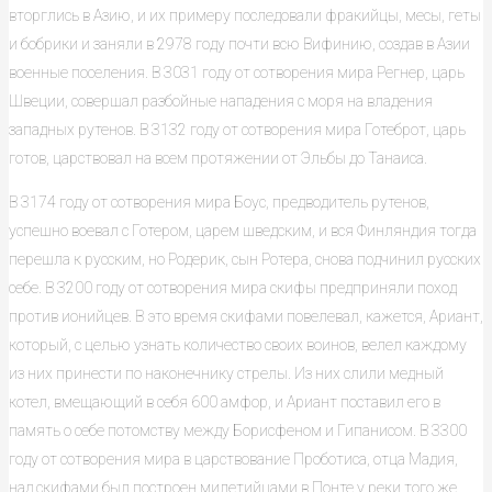
вторглись в Азию, и их примеру последовали фракийцы, месы, геты
и бобрики и заняли в 2978 году почти всю Вифинию, создав в Азии
военные поселения. В 3031 году от сотворения мира Регнер, царь
Швеции, совершал разбойные нападения с моря на владения
западных рутенов. В 3132 году от сотворения мира Готеброт, царь
готов, царствовал на всем протяжении от Эльбы до Танаиса.
В 3174 году от сотворения мира Боус, предводитель рутенов,
успешно воевал с Готером, царем шведским, и вся Финляндия тогда
перешла к русским, но Родерик, сын Ротера, снова подчинил русских
себе. В 3200 году от сотворения мира скифы предприняли поход
против ионийцев. В это время скифами повелевал, кажется, Ариант,
который, с целью узнать количество своих воинов, велел каждому
из них принести по наконечнику стрелы. Из них слили медный
котел, вмещающий в себя 600 амфор, и Ариант поставил его в
память о себе потомству между Борисфеном и Гипанисом. В 3300
году от сотворения мира в царствование Проботиса, отца Мадия,
над скифами был построен милетийцами в Понте у реки того же