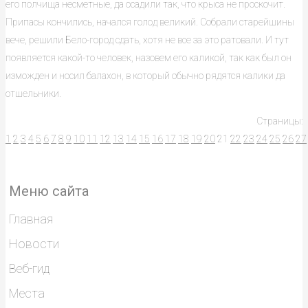
его полчища несметные, да осадили так, что крыса не проскочит.
Припасы кончились, начался голод великий. Собрали старейшины
вече, решили Бело-город сдать, хотя не все за это ратовали. И тут
появляется какой-то человек, назовем его каликой, так как был он
изможден и носил балахон, в который обычно рядятся калики да
отшельники.
Страницы:
1
2
3
4
5
6
7
8
9
10
11
12
13
14
15
16
17
18
19
20
21
22
23
24
25
26
27
Меню сайта
Главная
Новости
Веб-гид
Места