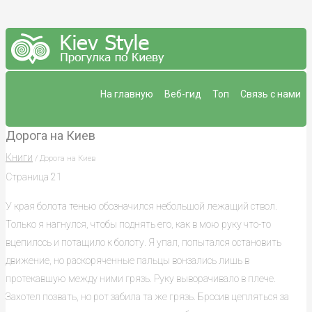
На главную
Веб-гид
Топ
Связь с нами
Дорога на Киев
Книги
/ Дорога на Киев
Страница 21
У края болота тенью обозначился небольшой лежащий ствол.
Только я нагнулся, чтобы поднять его, как в мою руку что-то
вцепилось и потащило к болоту. Я упал, попытался остановить
движение, но раскоряченные пальцы вонзались лишь в
протекавшую между ними грязь. Руку выворачивало в плече.
Захотел позвать, но рот забила та же грязь. Бросив цепляться за