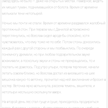
Звезд здесь не было — даже на открытых местах. Наверное, видеть
их мешал туман, поднимавшийся от болота. Время от времени
мелькали тени нетопырей.
Ночью мы почти не спали. Время от времени раздавался жалобный
протяжный стон. При первом мы с Данилой встревожено
переглянулись, но Всеслав сидел вроде бы спокойно, хотя
чувствовалось, что ему тоже не по себе. Потом стоны доносились
каждый раз с другой стороны и мы пообвыклись. По очереди
понемногу дремали, но при любом подозрительном звуке
вскакивали, а поскольку звуки и стоны не прекращались, то и
поспать не довелось. Под утро упыри, потеряв терпение, начали
летать совсем близко, но Всеслав достал из висевшего на шее
мешочка какую-то веточку, прочитал над ней заклинание и бросил в
костер. Веточка ярко вспыхнула, рассеяв темень, зашипела, и
нетопыри неслышно скользнули вверх.
На второй день лес стал гуще и суше, приходилось продираться