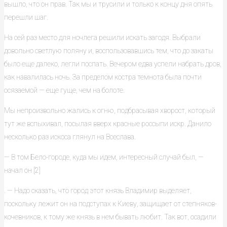
вышло, что он прав. Так мы и трусили и только к концу дня опять
перешли шаг.
На сей раз место для ночлега решили искать загодя. Выбрали
довольно светлую поляну и, воспользовавшись тем, что до закаты
было еще далеко, легли поспать. Вечером едва успели набрать дров,
как навалилась ночь. За пределом костра темнота была почти
осязаемой — еще гуще, чем на болоте.
Мы непроизвольно жались к огню, подбрасывая хворост, который
тут же вспыхивал, посылая вверх красные россыпи искр. Данило
несколько раз искоса глянул на Всеслава.
— В том Бело-городе, куда мы идем, интересный случай был, —
начал он [2]
. — Надо сказать, что город этот князь Владимир выделяет,
поскольку лежит он на подступах к Киеву, защищает от степняков-
кочевников, к тому же князь в нем бывать любит. Так вот, осадили