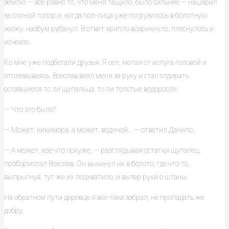
землю — все равно то, что меня тащило, было сильнее — нашарил
за спиной топор и, когда пол-лица уже погрузилось в болотную
жижу, наобум рубанул. В ответ хрипло вскрикнуло, плеснулось и
исчезло.
Ко мне уже подбегали друзья. Я сел, мотая от испуга головой и
отплевываясь. Всеслав взял меня за руку и стал отдирать
оставшиеся то ли щупальца, то ли толстые водоросли.
— Что это было?
— Может, кикимора, а может, водяной… — ответил Данило.
— А может, кое-что похуже, — разглядывая остатки щупалец,
пробормотал Всеслав. Он выкинул их в болото, где что-то,
выпрыгнув, тут же их подхватило, и вытер руки о штаны.
На обратном пути деревце я все-таки забрал, не пропадать же
добру.