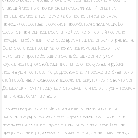
сквозь буреломы и завалы, будто устроенные нарочно, чтобы не
знающий местных тропок, сюда не захаживал. Иногда нам
попадались места, где не смогла бы проползти сытая змея,
приходилось доставать оружие и прорубаться сквозь чащу. Вот
здесь-то и пригодилось мое знание Леса, хотя Черный лес мало
походил на обычный. Некоторое время наш маленький отряд вел я.
Болото осталось позади, зато появились комары. Крохотные,
маленькие, просто большие и очень большие они с гулом
кружились над головой, садились на тело, прокусывали рубахи,
лезли в уши нос, глаза. Когда деревья стали пореже, а отбиваться от
стай назойливых кровососов надоело, мы закутались кто во что мог.
Дальше шли почти наощупь, спотыкаясь, то и дело с глухим треском
натыкаясь лбами на стволы.
Наконец надоело и это. Мы остановились, развели костер и
попытались укрыться за дымом. Однако оказалось, что дышать
нужно не только этим гнусным тварям, но и нам тоже. Всеслав
предложил не идти, а бежать — комары, мол, летают медленно, и