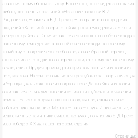
значения этому обстоятельству. Более того, он не видел здесь каких-
либо существенных различий. «Недавние раскопки В. И.
Равдоникаса, — замечал Б. Д. Греков, — на границе нов­городских
владений с Карелией говорят о той же роли земледелия даже для
северного района». Отличие заключается лишь в способе перехода к
па­шенному земледелию: « .лесной север переходит к полевому
хозяйству от подсеки через особого рода своеобразный перелог,
степь начинает с под­линного перелога и идет к тому же пашенному
земледелию. Орудия про­изводства при этом разные, и история их
не одинакова. На севере появляет­ся трехзубая соха, разрыхляющая
и бороздящая выжженное из-под леса поле. Дальнейшая история
сохи заключается в уменьшении количества зубьев и в появлении
лемеха . На юге история пашенного орудия проделы­вает свою
собственную эволюцию. Мотыга — рало — плуг». И письмен­ные, и
вещественные памятники свидетельствуют, по мнению Б. Д. Греко­
ва, о победе с IX-X вв. пашенного земледелия.
Страницы: