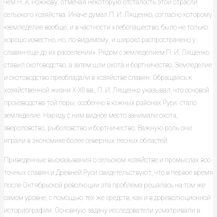
чем Н. А. Рожкову, отмечая некоторую отсталость этой отрасли
сельского хозяйства. Иначе думал П. И. Лященко, согласно которому
«земледелие вообще, и в частности хлебопашество, было не только
хорошо известно, но, по-видимому, и широко распространено у
славян еще до их расселения». Рядом с земледелием П. И. Лященко
ставил скотоводство, а затем шли охота и бортничество. Земледелие
и скотоводство преобладали в хозяйстве славян. Обращаясь к
хозяйственной жизни X-ХII вв., П. И. Лященко указывал, что основой
производства той поры, осо­бенно в южных районах Руси, стало
земледелие. Наряду с ним видное место занимали охота,
звероловство, рыболовство и бортничество. Важную роль они
играли в экономике более северных лесных областей.
Приведенные высказывания о сельском хозяйстве и промыслах вос­
точных славян и Древней Руси свидетельствуют, что в первое время
после Октябрьской революции эта проблема решалась на том же
самом уровне, с помощью тех же средств, как и в дореволюционной
историографии. Основ­ную задачу исследователи усматривали в