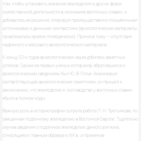
том, чтобы установить значение земледелия и других форм
хозяйственной деятельности в экономике вос­точных славян, и
добивались ее решения, оперируя преимущественно письменными
источниками и данными лингвистики (археологические материалы
привлекались крайне эпизодически). Причина тому — отсутствие
надежного и массового археологического материала.
К концу 20-х годов археологическая наука добилась заметных
успехов. Одним из первых ученых-историков, обратившихся к
археологическим сведениям, был Ю. В. Готье. Анализируя
соответствующие археологиче­ские памятники, он пришел к
заключению, что земледелие и. скотоводство у восточных славян
«было в полном ходу».
Важную роль в историографии сыграла работа П. Н. Третьякова, по­
священная подсечному земледелию в Восточной Европе. Тщательно
изучив сведения о подсечном земледелии данного региона,
относящиеся главным образом к XIX в., и применив