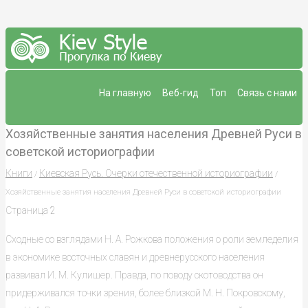
На главную
Веб-гид
Топ
Связь с нами
Хозяйственные занятия населения Древней Руси в
советской историографии
Книги
Киевская Русь. Очерки отечественной историографии
/
/
Хозяйственные занятия населения Древней Руси в советской историографии
Страница 2
Сходные со взглядами Н. А. Рожкова положения о роли земледелия
в экономике восточных славян и древнерусского населения
развивал И. М. Кулишер. Правда, по поводу скотоводства он
придерживался точки зрения, более близкой М. Н. Покровскому,