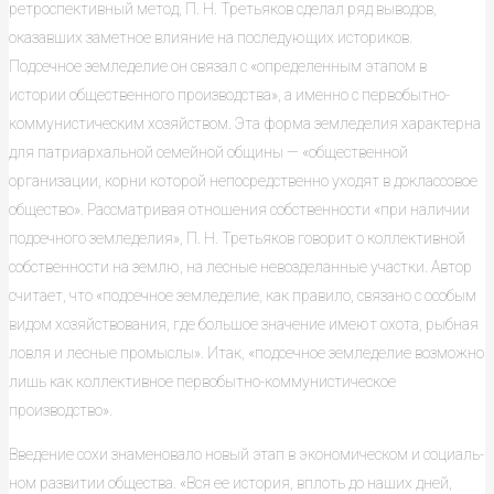
ретроспективный метод, П. Н. Третьяков сде­лал ряд выводов,
оказавших заметное влияние на последующих историков.
Подсечное земледелие он связал с «определенным этапом в
истории обще­ственного производства», а именно с первобытно-
коммунистическим хозяй­ством. Эта форма земледелия характерна
для патриархальной семейной общины — «общественной
организации, корни которой непосредственно уходят в доклассовое
общество». Рассматривая отношения собственности «при наличии
подсечного земледелия», П. Н. Третьяков говорит о коллек­тивной
собственности на землю, на лесные невозделанные участки. Автор
считает, что «подсечное земледелие, как правило, связано с особым
видом хозяйствования, где большое значение имеют охота, рыбная
ловля и лесные промыслы». Итак, «подсечное земледелие возможно
лишь как коллектив­ное первобытно-коммунистическое
производство».
Введение сохи знаменовало новый этап в экономическом и социаль­
ном развитии общества. «Вся ее история, вплоть до наших дней,