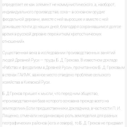
определяет ее как элемент не коммунистического, а, наоборот,
индивидуального про­изводства; соха— в основном орудие
феодальной деревни, вместе с ней выросшее и вместе с ней
дожившее почти до наших дней, благодаря сохра­нявшимся долгое
время в русской деревне пережиткам крепостнических
отношений».
Существенная веха в исследовании производственных занятий
людей Древней Руси — труды Б. Д. Грекова. В известном докладе
«Рабство и феодализм в Древней Руси», прочитанном Б. Д. Грековым
в стенах ГАИМК, важное место отведено проблеме сельского
хозяйства в Киевской Руси.
Б. Д Греков пришел к мысли, что перед ним общество,
«производственная база которого основана прежде всего на
земледелии».Если предшественники докладчика, в частности П. И.
Лященко, отмечали неодинаковую роль земледелия для разных
географических районов (юга и севера), то Б. Д. Греков не придавал